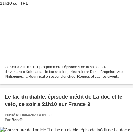
Ce soir à 21h10, TF1 programmera l’épisode 9 de la saison 24 du jeu
d’aventure « Koh Lanta : le feu sacré », présenté par Denis Brogniart. Aux
Philippines, la Réunification est enclenchée. Rouges et Jaunes vivent
désormais sur le même camp. Des anciennes...
Le lac du diable, épisode inédit de La doc et le
véto, ce soir à 21h10 sur France 3
Publié le 18/04/2023 à 09:30
Par
Benoît