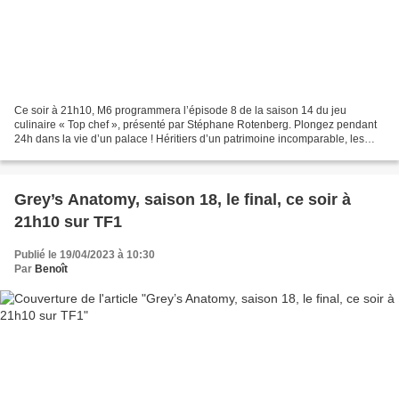
Ce soir à 21h10, M6 programmera l’épisode 8 de la saison 14 du jeu
culinaire « Top chef », présenté par Stéphane Rotenberg. Plongez pendant
24h dans la vie d’un palace ! Héritiers d’un patrimoine incomparable, les
palaces sont des établissements prestigieux,...
Grey’s Anatomy, saison 18, le final, ce soir à
21h10 sur TF1
Publié le 19/04/2023 à 10:30
Par
Benoît