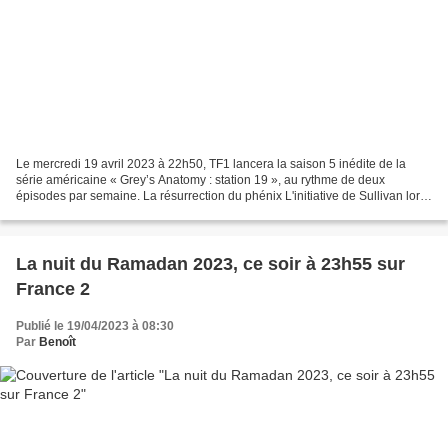
Le mercredi 19 avril 2023 à 22h50, TF1 lancera la saison 5 inédite de la
série américaine « Grey’s Anatomy : station 19 », au rythme de deux
épisodes par semaine. La résurrection du phénix L'initiative de Sullivan lors
du mariage de Maya et Carina a compliqué...
La nuit du Ramadan 2023, ce soir à 23h55 sur
France 2
Publié le 19/04/2023 à 08:30
Par
Benoît