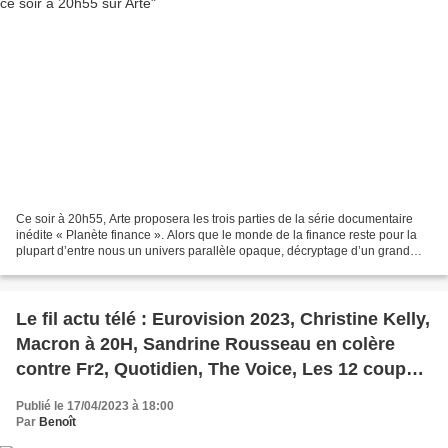
Ce soir à 20h55, Arte proposera les trois parties de la série documentaire
inédite « Planète finance ». Alors que le monde de la finance reste pour la
plupart d’entre nous un univers parallèle opaque, décryptage d’un grand
casino virtuel qui influence...
Le fil actu télé : Eurovision 2023, Christine Kelly,
Macron à 20H, Sandrine Rousseau en colère
contre Fr2, Quotidien, The Voice, Les 12 coups
de midi, N'oubliez pas les paroles, Tournages,
Publié le 17/04/2023 à 18:00
Hugo Clément, Zap, Séries, Radios
Par
Benoît