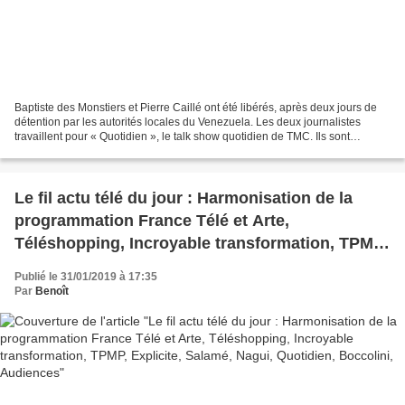
Baptiste des Monstiers et Pierre Caillé ont été libérés, après deux jours de
détention par les autorités locales du Venezuela. Les deux journalistes
travaillent pour « Quotidien », le talk show quotidien de TMC. Ils sont
soulagés et un peu fatigués. Ils...
Le fil actu télé du jour : Harmonisation de la
programmation France Télé et Arte,
Téléshopping, Incroyable transformation, TPMP,
Explicite, Salamé, Nagui, Quotidien, Boccolini,
Publié le 31/01/2019 à 17:35
Audiences
Par
Benoît