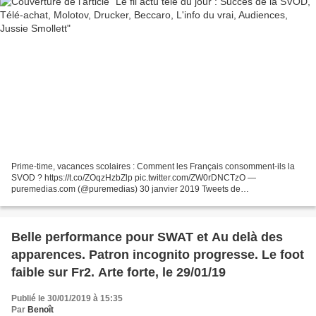
Prime-time, vacances scolaires : Comment les Français consomment-ils la
SVOD ? https://t.co/ZOqzHzbZlp pic.twitter.com/ZW0rDNCTzO —
puremedias.com (@puremedias) 30 janvier 2019 Tweets de
@LaTvCrevelEcran
Belle performance pour SWAT et Au delà des
apparences. Patron incognito progresse. Le foot
faible sur Fr2. Arte forte, le 29/01/19
Publié le 30/01/2019 à 15:35
Par
Benoît