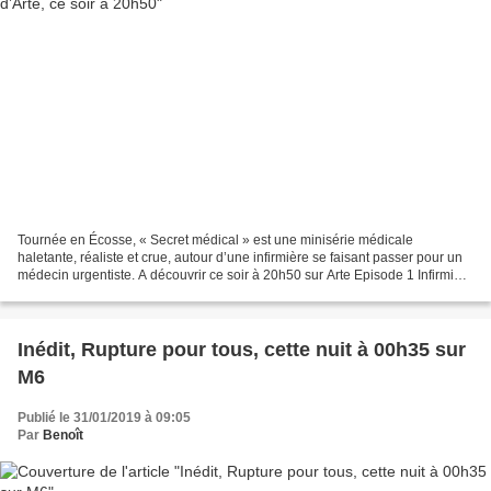
Tournée en Écosse, « Secret médical » est une minisérie médicale
haletante, réaliste et crue, autour d’une infirmière se faisant passer pour un
médecin urgentiste. A découvrir ce soir à 20h50 sur Arte Episode 1 Infirmière
en chef dans un hôpital de Sheffield,...
Inédit, Rupture pour tous, cette nuit à 00h35 sur
M6
Publié le 31/01/2019 à 09:05
Par
Benoît