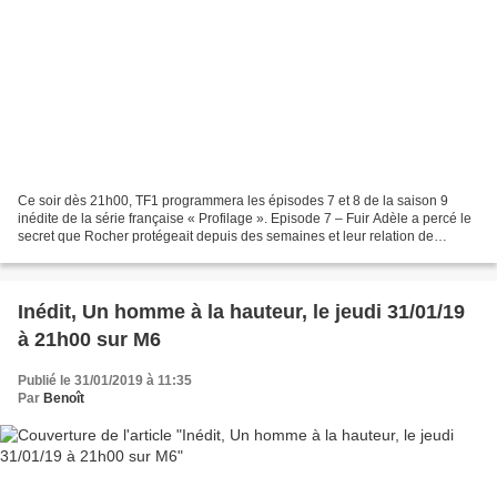
Ce soir dès 21h00, TF1 programmera les épisodes 7 et 8 de la saison 9
inédite de la série française « Profilage ». Episode 7 – Fuir Adèle a percé le
secret que Rocher protégeait depuis des semaines et leur relation de
confiance s'en trouve ébranlée… Mais...
Inédit, Un homme à la hauteur, le jeudi 31/01/19
à 21h00 sur M6
Publié le 31/01/2019 à 11:35
Par
Benoît