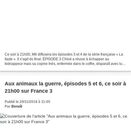
Ce soir à 21h00, M6 diffusera les épisodes 3 et 4 de la série française « La
faute ». Il s’agit du final. ÉPISODE 3 Chloé a réussi à échapper au
kidnappeur mais sa copine Inès, enfermée dans le coffre, disparaît avec lui.
Après avoir eu la peur de sa...
Aux animaux la guerre, épisodes 5 et 6, ce soir à
21h00 sur France 3
Publié le 29/11/2018 à 11:05
Par
Benoît