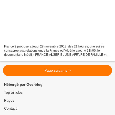
France 2 proposera jeudi 29 novembre 2018, dès 21 heures, une soirée
consacrée aux relations entre la France et l’Algérie avec, A 21h00, le
documentaire inédit « FRANCE-ALGERIE : UNE AFFAIRE DE FAMILLE »,
proposé et présenté par Laurent Delahousse, écrit...
Page suivante >
Hébergé par Overblog
Top articles
Pages
Contact