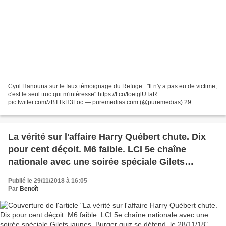
Cyril Hanouna sur le faux témoignage du Refuge : "Il n'y a pas eu de victime,
c'est le seul truc qui m'intéresse" https://t.co/foetglUTaR
pic.twitter.com/zBTTkH3Foc — puremedias.com (@puremedias) 29
novembre 2018 Tweets de @LaTvCrevelEcran
La vérité sur l'affaire Harry Québert chute. Dix
pour cent déçoit. M6 faible. LCI 5e chaîne
nationale avec une soirée spéciale Gilets
jaunes. Burger quiz se défend, le 28/11/18
Publié le 29/11/2018 à 16:05
Par
Benoît