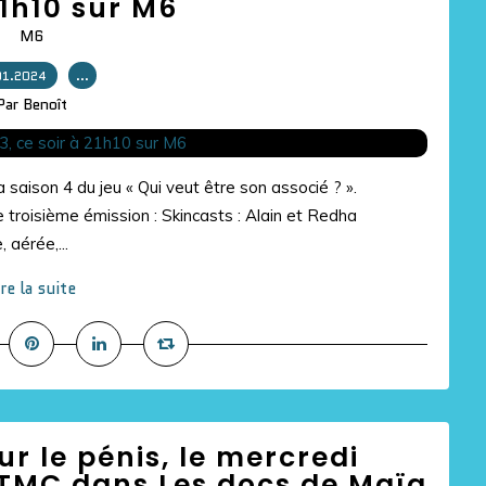
21h10 sur M6
M6
01.2024
…
Par Benoît
 saison 4 du jeu « Qui veut être son associé ? ».
troisième émission : Skincasts : Alain et Redha
 aérée,...
ire la suite
ur le pénis, le mercredi
 TMC dans Les docs de Maïa