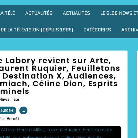
LA TÉLÉ
ACTUALITÉS
ACTUALITÉS
LE BLOG NEWS E
DE LA TÉLÉVISION (DEPUIS 1989)
CATÉGORIES
ARCHI
ie Labory revient sur Arte,
Laurent Ruquier, Feuilletons
 Destination X, Audiences,
iach, Céline Dion, Esprits
iminels
News Télé
01.2024
…
Par Benoît