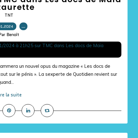
aurette
TNT
01.2024
…
Par Benoît
rammera un nouvel opus du magazine « Les docs de
out sur le pénis ». La sexperte de Quotidien revient sur
uand...
ire la suite