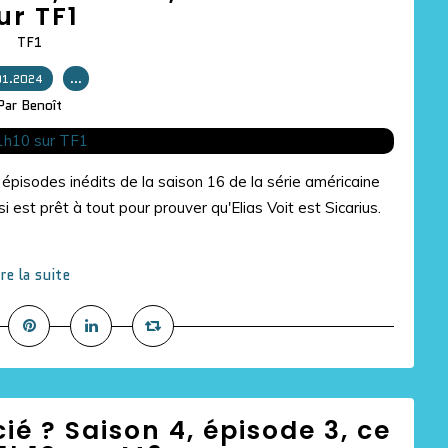
ur TF1
TF1
01.2024
…
Par Benoît
 épisodes inédits de la saison 16 de la série américaine
i est prêt à tout pour prouver qu'Elias Voit est Sicarius.
ire la suite
ié ? Saison 4, épisode 3, ce