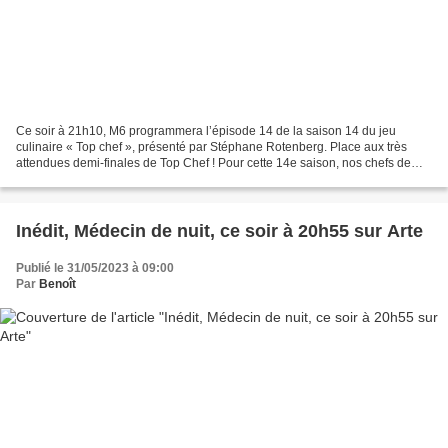
Ce soir à 21h10, M6 programmera l’épisode 14 de la saison 14 du jeu
culinaire « Top chef », présenté par Stéphane Rotenberg. Place aux très
attendues demi-finales de Top Chef ! Pour cette 14e saison, nos chefs de
brigades se sont battus pour emmener leurs...
Inédit, Médecin de nuit, ce soir à 20h55 sur Arte
Publié le 31/05/2023 à 09:00
Par
Benoît