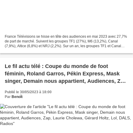
France Télévisions se hisse en tête des audiences en mai 2023 avec 27,7%
de part de marché. Suivent les groupes TF1 (27%), M6 (13,2%), Canal
(7,9%), Altice (6,8%) et NRJ (2,2%). Sur un an, les groupes TF1 et Canal
progressent alors que France Télévisions,...
Le fil actu télé : Coupe du monde de foot
féminin, Roland Garros, Pékin Express, Mask
singer, Demain nous appartient, Audiences, Zap,
Laurie Cholewa, Gérard Holtz, Lol, DALS,
Publié le 30/05/2023 à 18:00
Radios
Par
Benoît