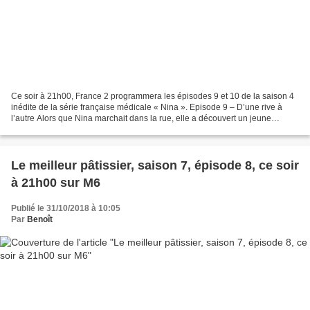
Ce soir à 21h00, France 2 programmera les épisodes 9 et 10 de la saison 4
inédite de la série française médicale « Nina ». Episode 9 – D’une rive à
l’autre Alors que Nina marchait dans la rue, elle a découvert un jeune
homme malade, qui a dormi dehors....
Le meilleur pâtissier, saison 7, épisode 8, ce soir
à 21h00 sur M6
Publié le 31/10/2018 à 10:05
Par
Benoît