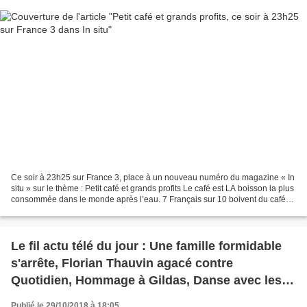
Ce soir à 23h25 sur France 3, place à un nouveau numéro du magazine « In
situ » sur le thème : Petit café et grands profits Le café est LA boisson la plus
consommée dans le monde après l’eau. 7 Français sur 10 boivent du café
tous les jours, 43 % du café...
Le fil actu télé du jour : Une famille formidable
s'arrête, Florian Thauvin agacé contre
Quotidien, Hommage à Gildas, Danse avec les
stars, Musique, Séries
Publié le 29/10/2018 à 18:05