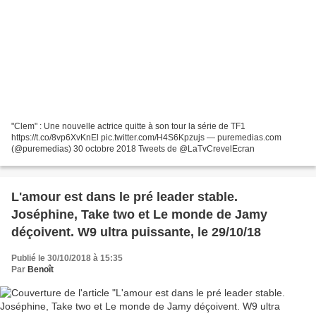
"Clem" : Une nouvelle actrice quitte à son tour la série de TF1
https://t.co/8vp6XvKnEl pic.twitter.com/H4S6Kpzujs — puremedias.com
(@puremedias) 30 octobre 2018 Tweets de @LaTvCrevelEcran
L'amour est dans le pré leader stable.
Joséphine, Take two et Le monde de Jamy
déçoivent. W9 ultra puissante, le 29/10/18
Publié le 30/10/2018 à 15:35
Par
Benoît