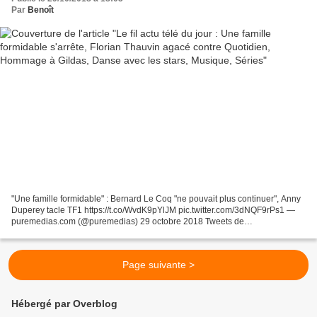
Par
Benoît
"Une famille formidable" : Bernard Le Coq "ne pouvait plus continuer", Anny
Duperey tacle TF1 https://t.co/WvdK9pYlJM pic.twitter.com/3dNQF9rPs1 —
puremedias.com (@puremedias) 29 octobre 2018 Tweets de
@LaTvCrevelEcran
Page suivante >
Hébergé par Overblog