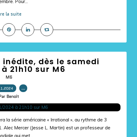
mbre. Pour...
ire la suite
1 inédite, dès le samedi
 à 21h10 sur M6
M6
11.2024
…
Par Benoît
la série américaine « Irrational », au rythme de 3
 Alec Mercer (Jesse L. Martin) est un professeur de
iale qui met...