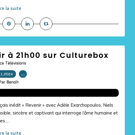
ire la suite
oir à 21h00 sur Culturebox
ce Télévisions
11.2024
…
Par Benoît
nçais inédit « Revenir » avec Adèle Exarchopoulos, Niels
ible, sincère et captivant qui interroge l’âme humaine et
s....
ire la suite