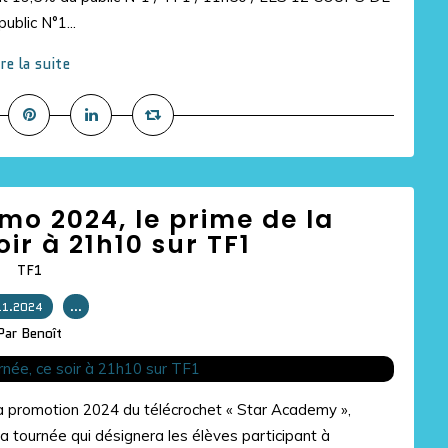
ublic N°1...
ire la suite
o 2024, le prime de la
oir à 21h10 sur TF1
TF1
11.2024
…
Par Benoît
la promotion 2024 du télécrochet « Star Academy »,
 la tournée qui désignera les élèves participant à