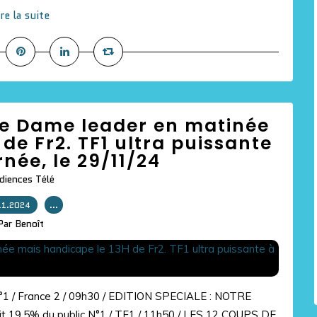
ire la suite
tre Dame leader en matinée
de Fr2. TF1 ultra puissante
rnée, le 29/11/24
diences Télé
11.2024
…
Par Benoît
N°1 / France 2 / 09h30 / EDITION SPECIALE : NOTRE
t 19,5% du public N°1 / TF1 / 11h50 / LES 12 COUPS DE