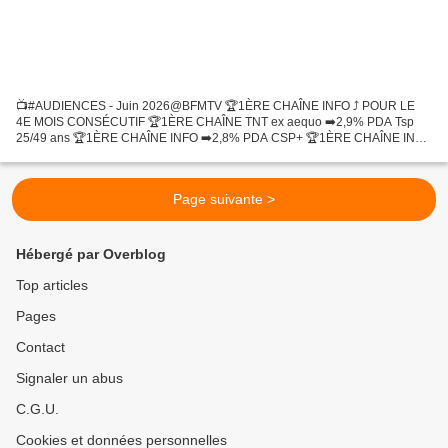
📺#AUDIENCES - Juin 2026@BFMTV 🏆1ÈRE CHAÎNE INFO ⤴️ POUR LE
4E MOIS CONSÉCUTIF 🏆1ÈRE CHAÎNE TNT ex aequo ➡️2,9% PDA Tsp
25/49 ans 🏆1ÈRE CHAÎNE INFO ➡️2,8% PDA CSP+ 🏆1ÈRE CHAÎNE INFO
➡️2,5% PDA pic.twitter.com/NwJcNaF1K8 — BFMTV INSIDE
(@BFMTV_Inside) June...
Page suivante >
Hébergé par Overblog
Top articles
Pages
Contact
Signaler un abus
C.G.U.
Cookies et données personnelles