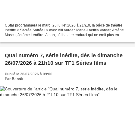
CStar programmera le mardi 28 juillet 2026 à 21h10, la pièce de théâtre
inédite « Sacrée Soirée ! » avec Alil Vardar, Marie-Laetitia Vardar, Arsène
Mosca, Jerôme Lenôtre. Alban, célibataire endurci qui ne croit plus en
l’amour, voit sa vie basculer lorsqu’il...
Quai numéro 7, série inédite, dès le dimanche
26/07/2026 à 21h10 sur TF1 Séries films
Publié le 26/07/2026 à 09:00
Par
Benoît