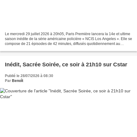
Le mercredi 29 juillet 2026 à 20h05, Paris Première lancera la 14e et ultime
saison inédite de la série américaine policière « NCIS Los Angeles ». Elle se
compose de 21 épisodes de 42 minutes, diffusés quotidiennement au
rythme d’un (à 20h05) ou deux...
Inédit, Sacrée Soirée, ce soir à 21h10 sur Cstar
Publié le 28/07/2026 à 08:30
Par
Benoît