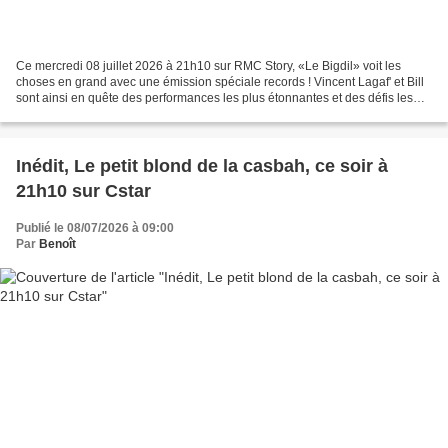
Ce mercredi 08 juillet 2026 à 21h10 sur RMC Story, «Le Bigdil» voit les
choses en grand avec une émission spéciale records ! Vincent Lagaf' et Bill
sont ainsi en quête des performances les plus étonnantes et des défis les
plus incroyables. Ce soir, les...
Inédit, Le petit blond de la casbah, ce soir à
21h10 sur Cstar
Publié le 08/07/2026 à 09:00
Par
Benoît