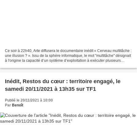
Ce soir à 22h40, Arte diffusera le documentaire inédit « Cerveau multitâche :
une illusion ? ». Issu de la sphère informatique, le mot "multitâche" désignait
à l'origine la capacité d’un système d’exploitation à exécuter plusieurs
programmes en même temps....
Inédit, Restos du cœur : territoire engagé, le
samedi 20/11/2021 à 13h35 sur TF1
Publié le 20/11/2021 à 10:00
Par
Benoît