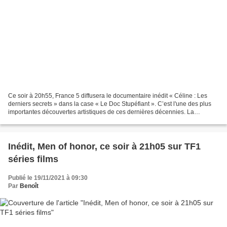
Ce soir à 20h55, France 5 diffusera le documentaire inédit « Céline : Les
derniers secrets » dans la case « Le Doc Stupéfiant ». C’est l'une des plus
importantes découvertes artistiques de ces dernières décennies. La
réapparition de milliers de pages...
Inédit, Men of honor, ce soir à 21h05 sur TF1
séries films
Publié le 19/11/2021 à 09:30
Par
Benoît