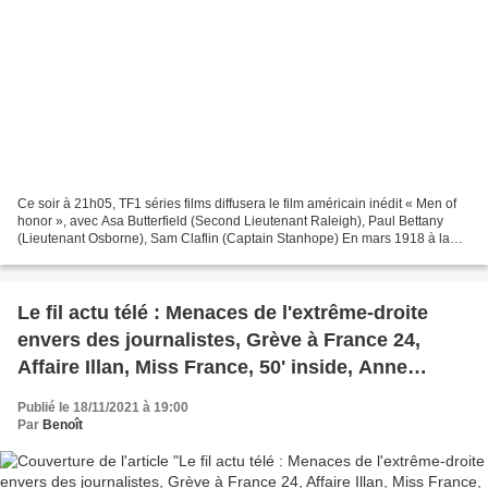
Ce soir à 21h05, TF1 séries films diffusera le film américain inédit « Men of
honor », avec Asa Butterfield (Second Lieutenant Raleigh), Paul Bettany
(Lieutenant Osborne), Sam Claflin (Captain Stanhope) En mars 1918 à la
veille de l'offensive allemande,...
Le fil actu télé : Menaces de l'extrême-droite
envers des journalistes, Grève à France 24,
Affaire Illan, Miss France, 50' inside, Anne
Marivin, Eurovision junior, Pub, Audiences radio
Publié le 18/11/2021 à 19:00
Par
Benoît