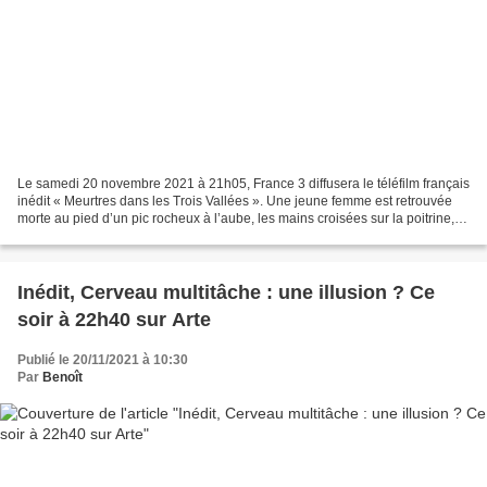
Le samedi 20 novembre 2021 à 21h05, France 3 diffusera le téléfilm français
inédit « Meurtres dans les Trois Vallées ». Une jeune femme est retrouvée
morte au pied d’un pic rocheux à l’aube, les mains croisées sur la poitrine, le
visage apaisé. Accident...
Inédit, Cerveau multitâche : une illusion ? Ce
soir à 22h40 sur Arte
Publié le 20/11/2021 à 10:30
Par
Benoît