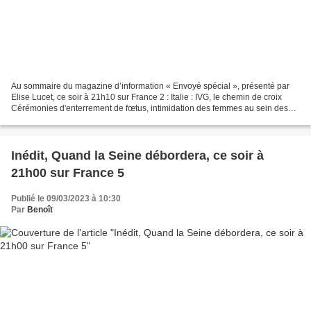
Au sommaire du magazine d’information « Envoyé spécial », présenté par
Elise Lucet, ce soir à 21h10 sur France 2 : Italie : IVG, le chemin de croix
Cérémonies d'enterrement de fœtus, intimidation des femmes au sein des
hôpitaux, soignants anti-IVG maltraitants…...
Inédit, Quand la Seine débordera, ce soir à
21h00 sur France 5
Publié le 09/03/2023 à 10:30
Par
Benoît