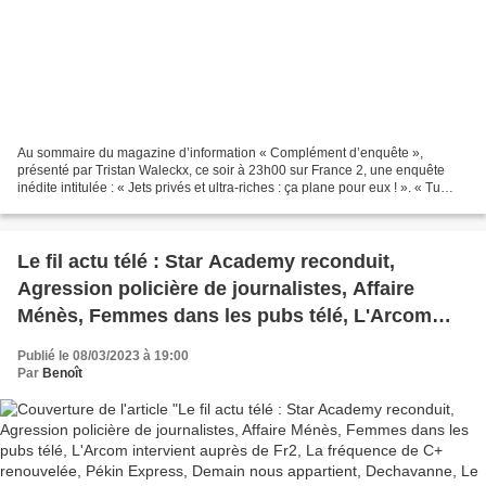
Au sommaire du magazine d’information « Complément d’enquête »,
présenté par Tristan Waleckx, ce soir à 23h00 sur France 2, une enquête
inédite intitulée : « Jets privés et ultra-riches : ça plane pour eux ! ». « Tu
veux prendre le tien ou le mien ? »...
Le fil actu télé : Star Academy reconduit,
Agression policière de journalistes, Affaire
Ménès, Femmes dans les pubs télé, L'Arcom
intervient auprès de Fr2, La fréquence de C+
Publié le 08/03/2023 à 19:00
renouvelée, Pékin Express, Demain nous
Par
Benoît
appartient, Dechavanne, Le grand frère, La
fièvre, Zap, Vivendi