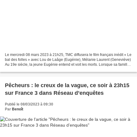
Le mercredi 08 mars 2023 à 21h25, TMC diffusera le film français inédit « Le
bal des folles » avec Lou de Laâge (Eugénie), Mélanie Laurent (Geneviève)
Au 19e siècle, la jeune Eugénie entend et voit les morts. Lorsque sa famille
le découvre, elle est emmenée...
Pêcheurs : le creux de la vague, ce soir à 23h15
sur France 3 dans Réseau d’enquêtes
Publié le 08/03/2023 à 09:30
Par
Benoît