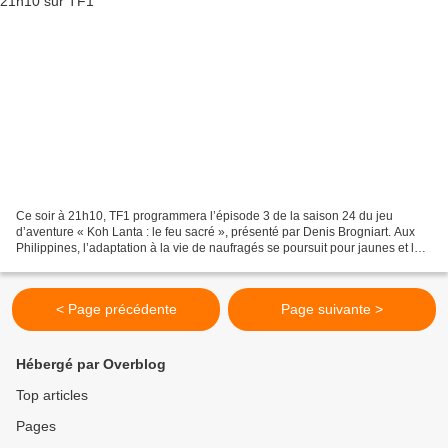
Ce soir à 21h10, TF1 programmera l’épisode 3 de la saison 24 du jeu
d’aventure « Koh Lanta : le feu sacré », présenté par Denis Brogniart. Aux
Philippines, l’adaptation à la vie de naufragés se poursuit pour jaunes et les
rouges. Ils rêvent aussi tous...
< Page précédente
Page suivante >
Hébergé par Overblog
Top articles
Pages