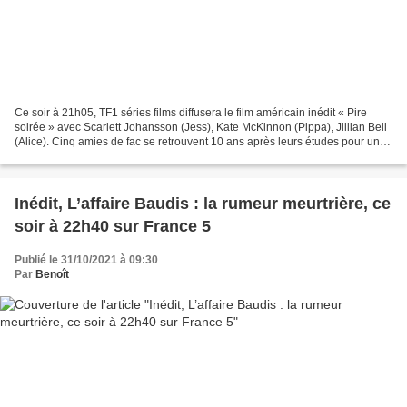
Ce soir à 21h05, TF1 séries films diffusera le film américain inédit « Pire
soirée » avec Scarlett Johansson (Jess), Kate McKinnon (Pippa), Jillian Bell
(Alice). Cinq amies de fac se retrouvent 10 ans après leurs études pour un
week-end entre filles....
Inédit, L’affaire Baudis : la rumeur meurtrière, ce
soir à 22h40 sur France 5
Publié le 31/10/2021 à 09:30
Par
Benoît