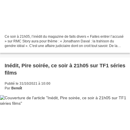
Ce soir à 21h05, l’inédit du magazine de faits divers « Faites entrer l’accusé
» sur RMC Story aura pour thème : « Jonathann Daval : la trahison du
gendre idéal ». C'est une affaire judiciaire dont on croit tout savoir. De la
mystérieuse disparition d'une...
Inédit, Pire soirée, ce soir à 21h05 sur TF1 séries
films
Publié le 31/10/2021 à 10:00
Par
Benoît