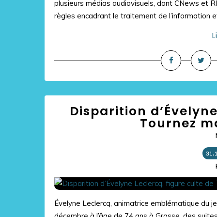
plusieurs médias audiovisuels, dont CNews et R
règles encadrant le traitement de l’information et 
L
Disparition d’Évelyne
Tournez ma
31.
Évelyne Leclercq, animatrice emblématique du j
décembre à l’âge de 74 ans à Grasse, des suites 