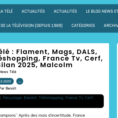
LA TÉLÉ
ACTUALITÉS
ACTUALITÉS
LE BLOG NEWS E
DE LA TÉLÉVISION (DEPUIS 1989)
CATÉGORIES
ARCHI
télé : Flament, Mags, DALS,
éshopping, France Tv, Cerf,
Bilan 2025, Malcolm
News Télé
12.2025
…
Par Benoît
hampions” Après des mois d’incertitude, France