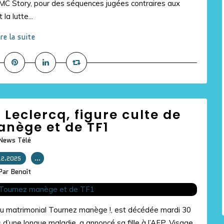
MC Story, pour des séquences jugées contraires aux
la lutte...
ire la suite
 Leclercq, figure culte de
nège et de TF1
News Télé
12.2025
…
Par Benoît
eu matrimonial Tournez manège !, est décédée mardi 30
d’une longue maladie, a annoncé sa fille à l’AFP. Visage