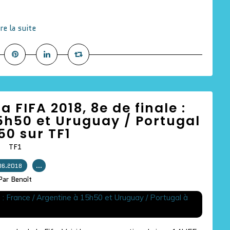
ire la suite
 FIFA 2018, 8e de finale :
5h50 et Uruguay / Portugal
50 sur TF1
TF1
06.2018
…
Par Benoît