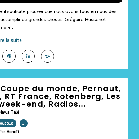
el il souhaite prouver que nous avons tous en nous des
accomplir de grandes choses, Grégoire Hussenot
avers...
ire la suite
ur: Coupe du monde, Pernaut,
o, RT France, Rotenberg, Les
 week-end, Radios...
News Télé
06.2018
…
Par Benoît