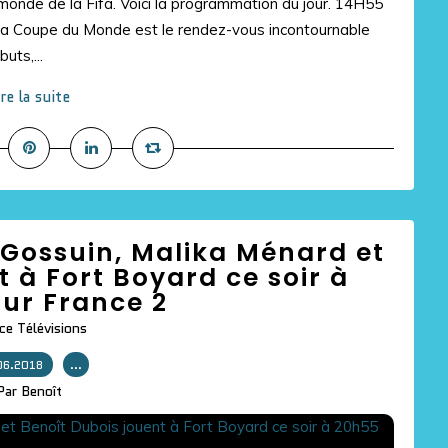
 monde de la Fifa. Voici la programmation du jour. 14H55
la Coupe du Monde est le rendez-vous incontournable
uts,...
ire la suite
 Gossuin, Malika Ménard et
 à Fort Boyard ce soir à
ur France 2
ce Télévisions
06.2018
…
Par Benoît