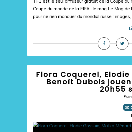
TF1 est le seul diffuseur gratuit de la Coupe du
Coupe du monde de la FIFA : le mag Le Mag de 
pour ne rien manquer du mondial russe : images, b
L
Flora Coquerel, Elodie
Benoît Dubois jouent
20h55 s
Fran
30.