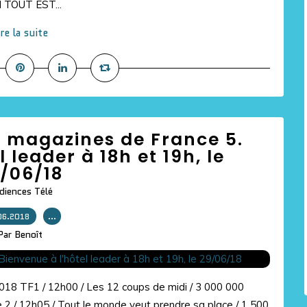
I TOUT EST...
ire la suite
s magazines de France 5.
 leader à 18h et 19h, le
/06/18
diences Télé
06.2018
…
Par Benoît
2018 TF1 / 12h00 / Les 12 coups de midi / 3 000 000
e 2 / 12h05 / Tout le monde veut prendre sa place / 1 500