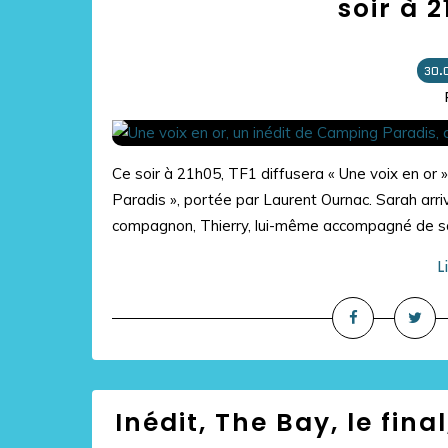
soir à 
30.
Ce soir à 21h05, TF1 diffusera « Une voix en or »
Paradis », portée par Laurent Ournac. Sarah arri
compagnon, Thierry, lui-même accompagné de sa fi
L
Inédit, The Bay, le fina