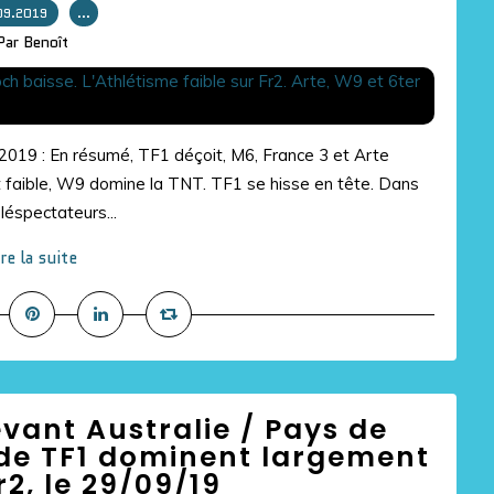
09.2019
…
Par Benoît
/2019 : En résumé, TF1 déçoit, M6, France 3 et Arte
t faible, W9 domine la TNT. TF1 se hisse en tête. Dans
éspectateurs...
ire la suite
evant Australie / Pays de
 de TF1 dominent largement
r2, le 29/09/19