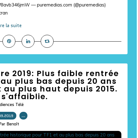
.com/8avb346jmW — puremedias.com (@puremedias)
cran
ire la suite
 2019: Plus faible rentrée
 au plus bas depuis 20 ans
 au plus haut depuis 2015.
s'affaiblie.
diences Télé
09.2019
…
Par Benoît