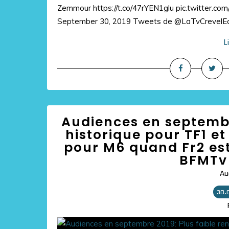
Zemmour https://t.co/47rYEN1glu pic.twitter
September 30, 2019 Tweets de @LaTvCrevelE
L
Audiences en septembre
historique pour TF1 et
pour M6 quand Fr2 est
BFMTv 
Au
30.