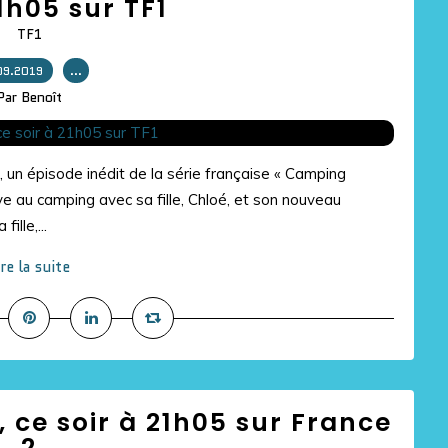
21h05 sur TF1
TF1
09.2019
…
Par Benoît
, un épisode inédit de la série française « Camping
ve au camping avec sa fille, Chloé, et son nouveau
lle,...
ire la suite
l, ce soir à 21h05 sur France
2