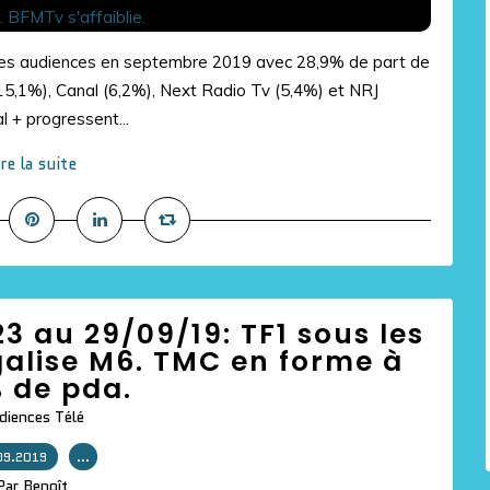
 des audiences en septembre 2019 avec 28,9% de part de
15,1%), Canal (6,2%), Next Radio Tv (5,4%) et NRJ
l + progressent...
ire la suite
 au 29/09/19: TF1 sous les
galise M6. TMC en forme à
 de pda.
diences Télé
09.2019
…
Par Benoît