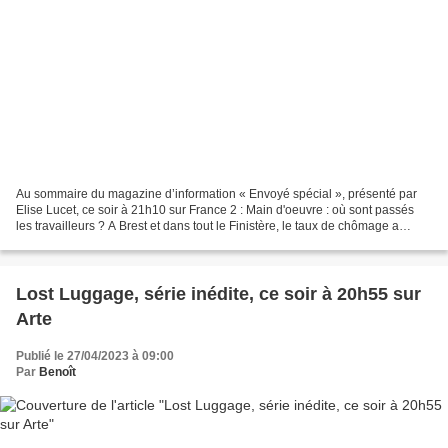
Au sommaire du magazine d’information « Envoyé spécial », présenté par
Elise Lucet, ce soir à 21h10 sur France 2 : Main d'oeuvre : où sont passés
les travailleurs ? A Brest et dans tout le Finistère, le taux de chômage a
fondu à 6,3% et les employeurs...
Lost Luggage, série inédite, ce soir à 20h55 sur
Arte
Publié le 27/04/2023 à 09:00
Par
Benoît