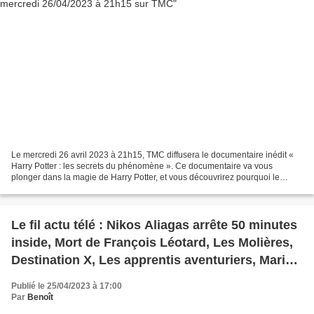
Le mercredi 26 avril 2023 à 21h15, TMC diffusera le documentaire inédit «
Harry Potter : les secrets du phénomène ». Ce documentaire va vous
plonger dans la magie de Harry Potter, et vous découvrirez pourquoi le
célèbre petit sorcier à lunettes continue...
Le fil actu télé : Nikos Aliagas arrête 50 minutes
inside, Mort de François Léotard, Les Molières,
Destination X, Les apprentis aventuriers, Mariés
au premier regard, Je te promets, Maxime
Publié le 25/04/2023 à 17:00
Gueny, Lol, Fox News
Par
Benoît