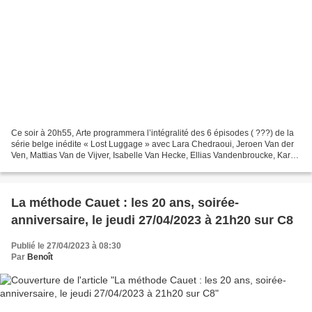
Ce soir à 20h55, Arte programmera l’intégralité des 6 épisodes ( ???) de la
série belge inédite « Lost Luggage » avec Lara Chedraoui, Jeroen Van der
Ven, Mattias Van de Vijver, Isabelle Van Hecke, Ellias Vandenbroucke, Karen
Van Parys 22 mars 2016. L’aéroport...
La méthode Cauet : les 20 ans, soirée-
anniversaire, le jeudi 27/04/2023 à 21h20 sur C8
Publié le 27/04/2023 à 08:30
Par
Benoît