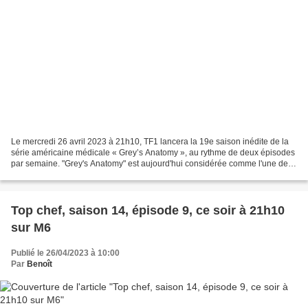
Le mercredi 26 avril 2023 à 21h10, TF1 lancera la 19e saison inédite de la
série américaine médicale « Grey’s Anatomy », au rythme de deux épisodes
par semaine. "Grey's Anatomy" est aujourd'hui considérée comme l'une des
plus grandes séries US de notre...
Top chef, saison 14, épisode 9, ce soir à 21h10
sur M6
Publié le 26/04/2023 à 10:00
Par
Benoît