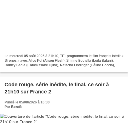
Le mercredi 05 août 2026 à 21h10, TF1 programmera le film français inédit «
Sirènes » avec Alice Pol (Alison Flesh), Shirine Boutella (Leïla Balani),
Ramzy Bedia (Commissaire Djiba), Natacha Lindinger (Céline Coccia),
Jérémy Gillet (Gaspard), Aliocha...
Code rouge, série inédite, le final, ce soir à
21h10 sur France 2
Publié le 05/08/2026 à 10:30
Par
Benoît