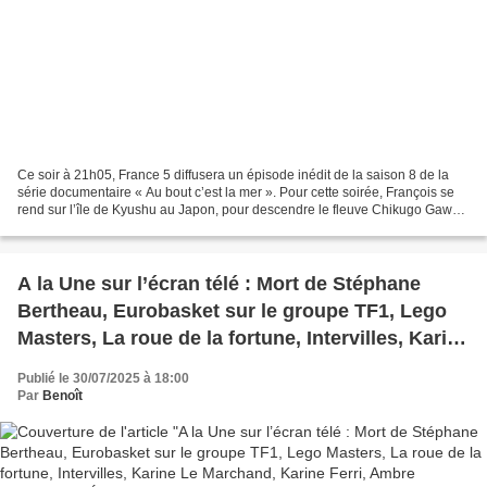
Ce soir à 21h05, France 5 diffusera un épisode inédit de la saison 8 de la
série documentaire « Au bout c’est la mer ». Pour cette soirée, François se
rend sur l’île de Kyushu au Japon, pour descendre le fleuve Chikugo Gawa.
La source de ce fleuve se...
A la Une sur l’écran télé : Mort de Stéphane
Bertheau, Eurobasket sur le groupe TF1, Lego
Masters, La roue de la fortune, Intervilles, Karine
Le Marchand, Karine Ferri, Ambre Chalumeau,
Publié le 30/07/2025 à 18:00
Énora Malagré, Patrick Sébastien, Zap, Presse
Par
Benoît
Tv