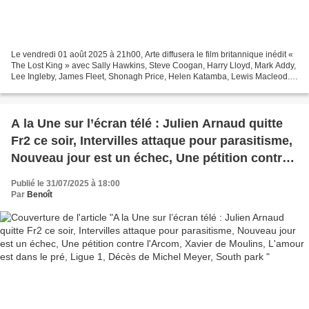
Le vendredi 01 août 2025 à 21h00, Arte diffusera le film britannique inédit «
The Lost King » avec Sally Hawkins, Steve Coogan, Harry Lloyd, Mark Addy,
Lee Ingleby, James Fleet, Shonagh Price, Helen Katamba, Lewis Macleod.
Une historienne amatrice s’acharne...
A la Une sur l’écran télé : Julien Arnaud quitte
Fr2 ce soir, Intervilles attaque pour parasitisme,
Nouveau jour est un échec, Une pétition contre
l'Arcom, Xavier de Moulins, L'amour est dans le
Publié le 31/07/2025 à 18:00
pré, Ligue 1, Décès de Michel Meyer, South park
Par
Benoît