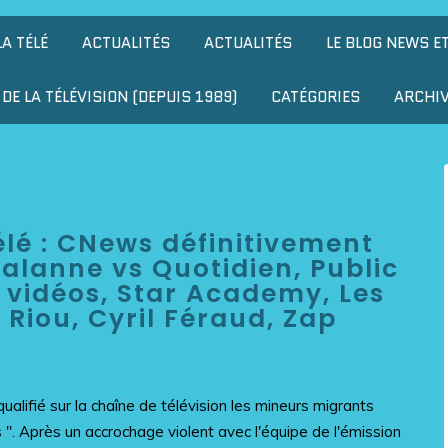
LA TÉLÉ
ACTUALITÉS
ACTUALITÉS
LE BLOG NEWS E
DE LA TÉLÉVISION (DEPUIS 1989)
CATÉGORIES
ARCHI
télé : CNews définitivement
alanne vs Quotidien, Public
 vidéos, Star Academy, Les
 Riou, Cyril Féraud, Zap
ualifié sur la chaîne de télévision les mineurs migrants
rs ". Après un accrochage violent avec l'équipe de l'émission