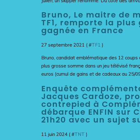
Julien, un skipper renommé. Du côté des arrivan
Bruno, Le maitre de m
TF1, remporte la plu
gagnée en France
27 septembre 2021 ( #
TF1
)
Bruno, candidat emblématique des 12 coups de
plus grosse somme dans un jeu télévisé frança
euros (cumul de gains et de cadeaux au 25/09/
Enquête complémenta
Jacques Cardoze, pro
contrepied à Complém
débarque ENFIN sur C
21h20 avec un sujet su
11 juin 2024 ( #
TNT
)