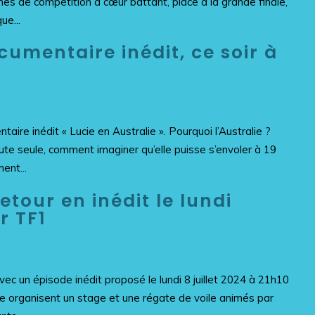
es de compétition à cœur battant, place à la grande finale,
ue...
cumentaire inédit, ce soir à
aire inédit « Lucie en Australie ». Pourquoi l’Australie ?
ute seule, comment imaginer qu’elle puisse s’envoler à 19
ent...
tour en inédit le lundi
r TF1
ec un épisode inédit proposé le lundi 8 juillet 2024 à 21h10
pe organisent un stage et une régate de voile animés par