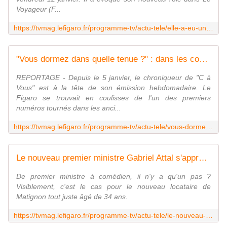
Voyageur (F...
https://tvmag.lefigaro.fr/programme-tv/actu-tele/elle-a-eu-un-geste-deplace-laurent-gamelon-evoque-le-comportement-de-victoria-abril-sur-les-tournages-de-clem-20240112
"Vous dormez dans quelle tenue ?" : dans les coulisses de "Bertrand n'a pas sommeil", la nouvelle émission de Bertrand Chameroy
REPORTAGE - Depuis le 5 janvier, le chroniqueur de "C à
Vous" est à la tête de son émission hebdomadaire. Le
Figaro se trouvait en coulisses de l'un des premiers
numéros tournés dans les anci...
https://tvmag.lefigaro.fr/programme-tv/actu-tele/vous-dormez-dans-quelle-tenue-dans-les-coulisses-de-bertrand-n-a-pas-sommeil-la-nouvelle-emission-de-bertrand-chameroy-20240112
Le nouveau premier ministre Gabriel Attal s'apprête à jouer son propre rôle à la télévision
De premier ministre à comédien, il n'y a qu'un pas ?
Visiblement, c'est le cas pour le nouveau locataire de
Matignon tout juste âgé de 34 ans.
https://tvmag.lefigaro.fr/programme-tv/actu-tele/le-nouveau-premier-ministre-gabriel-attal-s-apprete-a-jouer-son-propre-role-a-la-television-20240112