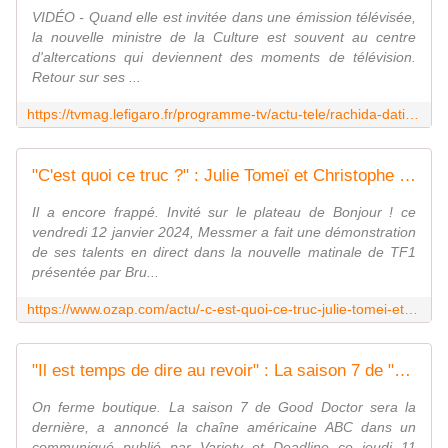
VIDÉO - Quand elle est invitée dans une émission télévisée,
la nouvelle ministre de la Culture est souvent au centre
d'altercations qui deviennent des moments de télévision.
Retour sur ses ...
https://tvmag.lefigaro.fr/programme-tv/actu-tele/rachida-dati-la-reine-des-clashs-a-la-television-20240112
"C'est quoi ce truc ?" : Julie Tomeï et Christophe Beaugrand hypnotisés par Messmer dans "Bonjour !", la matinale de TF1
Il a encore frappé. Invité sur le plateau de Bonjour ! ce
vendredi 12 janvier 2024, Messmer a fait une démonstration
de ses talents en direct dans la nouvelle matinale de TF1
présentée par Bru...
https://www.ozap.com/actu/-c-est-quoi-ce-truc-julie-tomei-et-christophe-beaugrand-hypnotises-par-messmer-dans-bonjour-la-matinale-de-tf1/641740
"Il est temps de dire au revoir" : La saison 7 de "Good Doctor" sera la dernière
On ferme boutique. La saison 7 de Good Doctor sera la
dernière, a annoncé la chaîne américaine ABC dans un
communiqué publié par Variety et Deadline ce jeudi 11