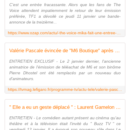
C'est une entrée fracassante. Alors que les fans de The
Voice attendent impatiemment le retour de leur émission
préférée, TF1 a dévoilé ce jeudi 11 janvier une bande-
annonce de la treizième...
https://www.ozap.com/actu/-the-voice-mika-fait-une-entree-decoiffante-dans-la-premiere-bande-annonce-de-l-edition-2024/641749
Valérie Pascale évincée de "M6 Boutique" après 29 ans : "Je n'imaginais pas que les choses se passeraient ainsi"
ENTRETIEN EXCLUSIF - Le 2 janvier dernier, l'ancienne
animatrice de l'émission de téléachat de M6 et son binôme
Pierre Dhostel ont été remplacés par un nouveau duo
d'animateurs.
https://tvmag.lefigaro.fr/programme-tv/actu-tele/valerie-pascale-evincee-de-m6-boutique-apres-29-ans-je-n-imaginais-pas-que-les-choses-se-passeraient-ainsi-20240112
" Elle a eu un geste déplacé " : Laurent Gamelon évoque le comportement de Victoria Abril sur les tournages de Clem
ENTRETIEN - Le comédien autant présent au cinéma qu'au
théâtre et à la télévision était l'invité du " Buzz TV " ce
vendredi 12 janvier. Il a évoqué son nouveau rôle dans Le