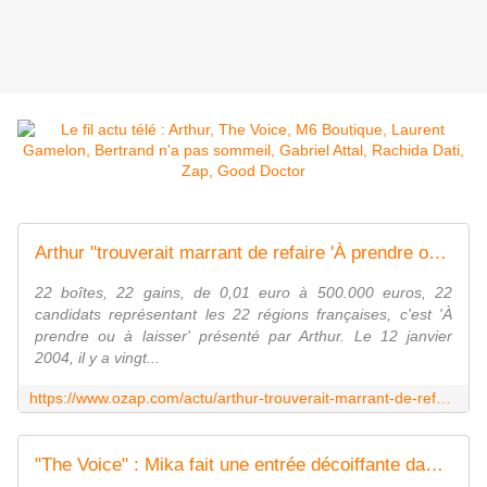
Arthur "trouverait marrant de refaire 'À prendre ou à laisser'" à l'occasion des 20 ans du jeu culte né sur TF1
22 boîtes, 22 gains, de 0,01 euro à 500.000 euros, 22
candidats représentant les 22 régions françaises, c'est 'À
prendre ou à laisser' présenté par Arthur. Le 12 janvier
2004, il y a vingt...
https://www.ozap.com/actu/arthur-trouverait-marrant-de-refaire-a-prendre-ou-a-laisser-a-l-occasion-des-20-ans-du-jeu-culte-ne-sur-tf1/641770
"The Voice" : Mika fait une entrée décoiffante dans la première bande-annonce de l'édition 2024