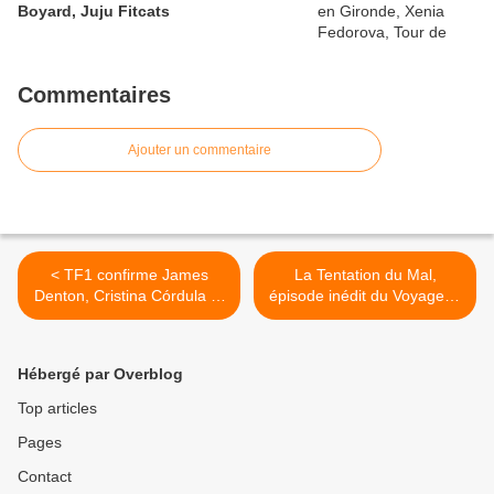
Boyard, Juju Fitcats
Commentaires
Ajouter un commentaire
< TF1 confirme James
La Tentation du Mal,
Denton, Cristina Córdula et
épisode inédit du Voyageur,
Cœur de Pirate au casting
ce soir à 21h10 sur France
de la saison 13 de Danse
3 >
avec les stars, bientôt à
Hébergé par Overblog
l’antenne
Top articles
Pages
Contact