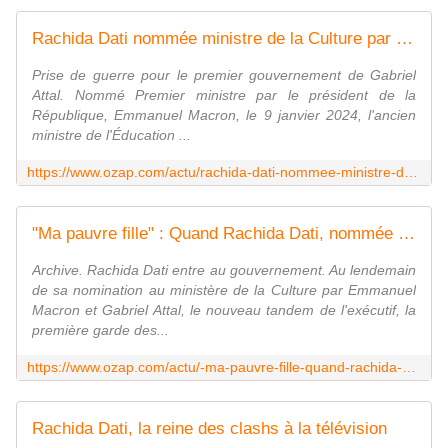
Rachida Dati nommée ministre de la Culture par Gabriel Attal
Prise de guerre pour le premier gouvernement de Gabriel
Attal. Nommé Premier ministre par le président de la
République, Emmanuel Macron, le 9 janvier 2024, l'ancien
ministre de l'Éducation ...
https://www.ozap.com/actu/rachida-dati-nommee-ministre-de-la-culture-par-gabriel-attal/641728
"Ma pauvre fille" : Quand Rachida Dati, nommée ministre de la Culture, méprisait Élise Lucet dans "Cash investigation" sur France 2
Archive. Rachida Dati entre au gouvernement. Au lendemain
de sa nomination au ministère de la Culture par Emmanuel
Macron et Gabriel Attal, le nouveau tandem de l'exécutif, la
première garde des...
https://www.ozap.com/actu/-ma-pauvre-fille-quand-rachida-dati-nommee-ministre-de-la-culture-meprisait-elise-lucet-dans-cash-investigation-sur-france-2/641737
Rachida Dati, la reine des clashs à la télévision