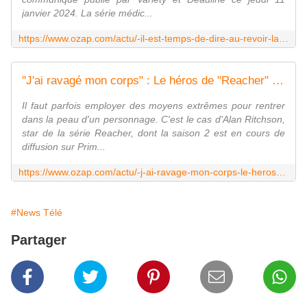
janvier 2024. La série médic...
https://www.ozap.com/actu/-il-est-temps-de-dire-au-revoir-la-saison-7-de-good-doctor-sera-la-derniere/641758
"J'ai ravagé mon corps" : Le héros de "Reacher" révèle s'être dopé à la testostérone pour les besoins de la série d'Amazon Prime Video
Il faut parfois employer des moyens extrêmes pour rentrer
dans la peau d'un personnage. C'est le cas d'Alan Ritchson,
star de la série Reacher, dont la saison 2 est en cours de
diffusion sur Prim...
https://www.ozap.com/actu/-j-ai-ravage-mon-corps-le-heros-de-reacher-revele-s-etre-dope-a-la-testosterone-pour-les-besoins-de-la-serie-d-amazon-prime-video/641689
#News Télé
Partager