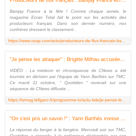
Producteurs de flux français : Banijay France écrase la concurrence, Mediawan se démarque
Banijay France à la fête ! Comme chaque année, le
magazine Ecran Total fait le point sur les activités des
producteurs français. Dans son dernier numéro, nos
confrères dressent le classement...
https://www.ozap.com/actu/producteurs-de-flux-francais-banijay-france-ecrase-la-concurrence-mediawan-se-demarque/622466
"Je pense les attaquer" : Brigitte Milhau accusée de promouvoir la cocaïne répond à "Quotidien" dans "TPMP"
VIDÉO - La médecin et chroniqueuse de CNews a été
tournée en dérision par l'équipe de Yann Barthès sur TMC.
Ce mardi 11 octobre, " Quotidien " revenait sur une
séquence de CNews diffusée ...
https://tvmag.lefigaro.fr/programme-tv/actu-tele/je-pense-les-attaquer-brigitte-milhau-accusee-de-promouvoir-la-cocaine-repond-a-quotidien-20221012
"On s'est pris un savon !" : Yann Barthès ironise après le coup de gueule de Pascal Praud contre "Quotidien"
La réponse du berger à la bergère. Mercredi soir sur TMC,
Quotidien a répondu à la polémique déclenchée par son