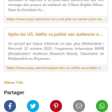
montage des propos du médecin de CNews Brigitte Milhau.
Dans la chronique hu...
https://www.ozap.com/actu/-on-s-est-pris-un-savon-yann-barthes-ironise-apres-le-coup-de-gueule-de-pascal-praud-contre-quotidien/622475
Après les US, Netflix va publier ses audiences au Royaume-Uni... mais toujours pas en France
Un accord qui risque d'énerver un peu plus Médiamétrie !
Mercredi 12 octobre 2022, l'organisme britannique BARB
(Broadcasters' Audience Research Board), l'équivalent de
Médiamétrie au Royaume...
https://www.ozap.com/actu/apres-les-us-netflix-va-publier-ses-audiences-au-royaume-uni-mais-toujours-pas-en-france/622469
#News Télé
Partager