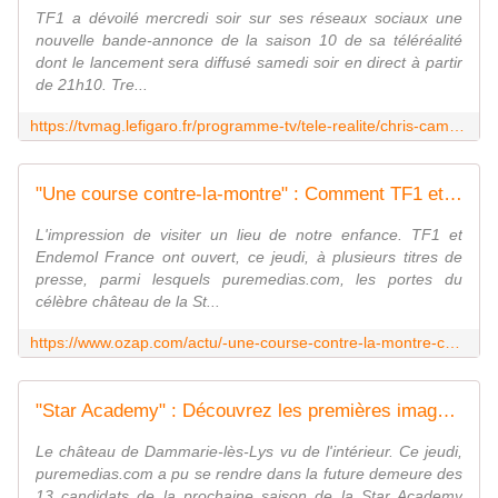
TF1 a dévoilé mercredi soir sur ses réseaux sociaux une
nouvelle bande-annonce de la saison 10 de sa téléréalité
dont le lancement sera diffusé samedi soir en direct à partir
de 21h10. Tre...
https://tvmag.lefigaro.fr/programme-tv/tele-realite/chris-camalon-enola-cosnier-julien-canaby-decouvrez-le-casting-de-l-edition-2022-de-star-academy-20221013
"Une course contre-la-montre" : Comment TF1 et Endemol ont ressuscité le château de la "Star Academy"
L'impression de visiter un lieu de notre enfance. TF1 et
Endemol France ont ouvert, ce jeudi, à plusieurs titres de
presse, parmi lesquels puremedias.com, les portes du
célèbre château de la St...
https://www.ozap.com/actu/-une-course-contre-la-montre-comment-tf1-et-endemol-ont-ressuscite-le-chateau-de-la-star-academy/622490
"Star Academy" : Découvrez les premières images du château de Dammarie-lès-Lys rénové
Le château de Dammarie-lès-Lys vu de l'intérieur. Ce jeudi,
puremedias.com a pu se rendre dans la future demeure des
13 candidats de la prochaine saison de la Star Academy