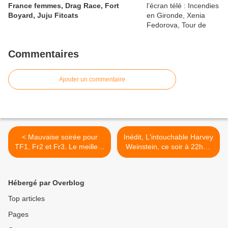
France femmes, Drag Race, Fort
Boyard, Juju Fitcats
Commentaires
Ajouter un commentaire
< Mauvaise soirée pour
Inédit, L'intouchable Harvey
TF1, Fr2 et Fr3. Le meilleur
Weinstein, ce soir à 22h25
pâtissier en hausse. C8, C+
sur Arte >
et Arte au top, le 12/10/22
Hébergé par Overblog
Top articles
Pages