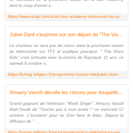
dont le coup d'envoi s...
https://www.ozap.com/actu/-star-academy-decouvrez-les-premieres-images-du-chateau-de-dammarie-les-lys-renove/622487
Julien Doré s'exprime sur son départ de "The Voice Kids"
Le chanteur ne sera pas de retour dans la prochaine saison
du télécrochet sur TF1 et explique pourquoi. " The Voice
Kids" s'est achevée avec la victoire de Raynaud, 11 ans, ce
samedi 8 octobre s...
https://tvmag.lefigaro.fr/programme-tv/actu-tele/julien-dore-s-exprime-sur-son-depart-de-the-voice-kids-20221012
Amaury Vassili dévoile les raisons pour lesquelles il a participé à "Mask Singer"
Grand gagnant de l'émission "Mask Singer", Amaury Vassili
était l'invité de "Touche pas à mon poste !" ce mercredi 12
octobre. L'occasion pour lui d'en faire le bilan. Depuis la
diffusion de " ...
https://tvmag.lefigaro.fr/programme-tv/actu-tele/amaury-vassili-devoile-les-raisons-pour-lesquelles-il-a-participe-a-mask-singer-20221012