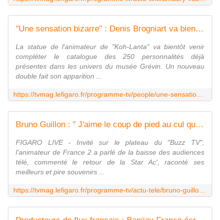
"Une sensation bizarre" : Denis Brogniart va bientôt rejoindre le musée Grévin
La statue de l'animateur de "Koh-Lanta" va bientôt venir
compléter le catalogue des 250 personnalités déjà
présentes dans les univers du musée Grévin. Un nouveau
double fait son apparition ...
https://tvmag.lefigaro.fr/programme-tv/people/une-sensation-bizarre-denis-brogniart-va-bientot-rejoindre-le-musee-grevin-20221012
Bruno Guillon : " J'aime le coup de pied au cul que les plateformes de streaming mettent à la télé "
FIGARO LIVE - Invité sur le plateau du "Buzz TV",
l'animateur de France 2 a parlé de la baisse des audiences
télé, commenté le retour de la Star Ac', raconté ses
meilleurs et pire souvenirs ...
https://tvmag.lefigaro.fr/programme-tv/actu-tele/bruno-guillon-j-aime-le-coup-de-pied-au-cul-que-les-plateformes-de-streaming-mettent-a-la-tele-20221013