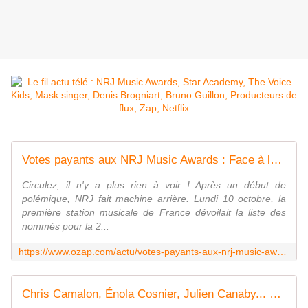
Votes payants aux NRJ Music Awards : Face à la polémique, NRJ renonce au SMS surtaxé
Circulez, il n'y a plus rien à voir ! Après un début de
polémique, NRJ fait machine arrière. Lundi 10 octobre, la
première station musicale de France dévoilait la liste des
nommés pour la 2...
https://www.ozap.com/actu/votes-payants-aux-nrj-music-awards-face-a-la-polemique-nrj-renonce-au-sms-surtaxe/622481
Chris Camalon, Énola Cosnier, Julien Canaby... Découvrez le casting de l'édition 2022 de "Star Academy"