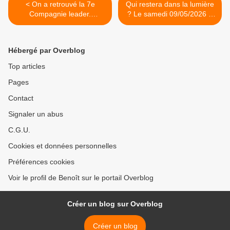
< On a retrouvé la 7e
Qui restera dans la lumière
Compagnie leader.
? Le samedi 09/05/2026 à
Cassandre résiste. Top chef
21h10 sur France 2 >
déçoit. Envoyé spécial
faible. C+ et W9 fortes, le
Hébergé par Overblog
07/05/2026
Top articles
Pages
Contact
Signaler un abus
C.G.U.
Cookies et données personnelles
Préférences cookies
Voir le profil de Benoît sur le portail Overblog
Créer un blog sur Overblog
Créer un blog