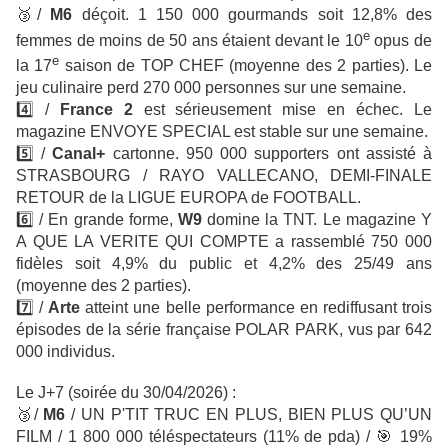
🥉
/
M6
déçoit. 1 150 000 gourmands soit 12,8% des
e
femmes de moins de 50 ans étaient devant le 10
opus de
e
la 17
saison de TOP CHEF (moyenne des 2 parties).
Le
jeu culinaire perd 270 000 personnes sur une semaine.
4️⃣
/
France 2
est sérieusement mise en échec. Le
magazine ENVOYE SPECIAL est stable sur une semaine.
5️⃣
/
Canal+
cartonne.
950 000 supporters ont assisté à
STRASBOURG / RAYO VALLECANO, DEMI-FINALE
RETOUR de la LIGUE EUROPA de FOOTBALL.
6️⃣ / En grande forme,
W9
domine la TNT. Le magazine Y
A QUE LA VERITE QUI COMPTE a rassemblé 750 000
fidèles soit 4,9% du public et 4,2% des 25/49 ans
(moyenne des 2 parties).
7️⃣ /
Arte
atteint une belle performance en rediffusant trois
épisodes de la série française POLAR PARK, vus par 642
000 individus.
Le J+7 (soirée du 30/04/2026) :
🥉
/
M6
/
UN P'TIT TRUC EN PLUS, BIEN PLUS QU’UN
FILM
/ 1 800 000 téléspectateurs (11% de pda) /
🎯
19%