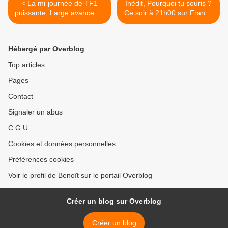
< La mi-journée de TF1
Inédit, Pourquoi tu souris ?
puissante. Large avance de
Ce soir à 21h00 sur France
TF1 sur Fr2 à 20H. TBT9
4 >
leader des talk. 28 minutes
en forme, le 07/05/2026
Hébergé par Overblog
Top articles
Pages
Contact
Signaler un abus
C.G.U.
Cookies et données personnelles
Préférences cookies
Voir le profil de Benoît sur le portail Overblog
Créer un blog sur Overblog
Créer un blog