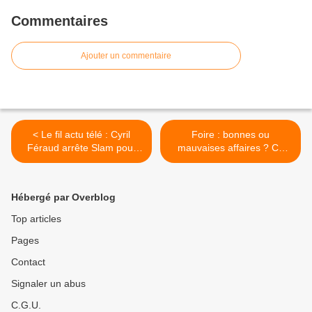
Commentaires
Ajouter un commentaire
< Le fil actu télé : Cyril
Foire : bonnes ou
Féraud arrête Slam pour
mauvaises affaires ? Ce
Tout le monde veut prendre
soir à 21h10 dans
sa place, Danse avec les
Arnaques sur M6 >
stars, Secret Story,
Hébergé par Overblog
Cauchemar en cuisine, Fort
Boyard, Eurovision,
Top articles
Ruquier, Salamé, Legros,
Pages
Chazal, Zap, Séries,
Cannes, Radios
Contact
Signaler un abus
C.G.U.