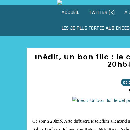
ACCUEIL
TWITTER (X)
A 
LES 20 PLUS FORTES AUDIENCES 
Inédit, Un bon flic : le
20h55
09.
Ce soir à 20h55, Arte diffusera le téléfilm allemand 
Sabin Tambrea, Johann von Bülow, Nele Kiper, Sabr