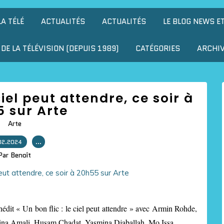
LA TÉLÉ
ACTUALITÉS
ACTUALITÉS
LE BLOG NEWS E
DE LA TÉLÉVISION (DEPUIS 1989)
CATÉGORIES
ARCHI
 ciel peut attendre, ce soir à
 sur Arte
Arte
02.2024
…
Par Benoît
inédit « Un bon flic : le ciel peut attendre » avec Armin Rohde,
ina Amali, Husam Chadat, Yasmina Djaballah, Mo Issa.