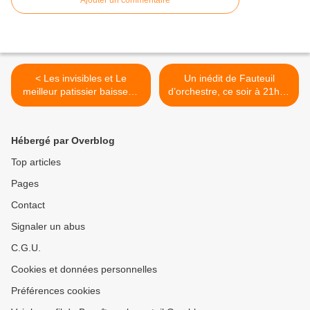
Ajouter un commentaire
< Les invisibles et Le
Un inédit de Fauteuil
meilleur patissier baissent.
d’orchestre, ce soir à 21h05
Fr3 3e. Catastrophe pour
sur France 5 >
New Amsterdam sur TF1.
C8 leader TNT, le 08/11/23
Hébergé par Overblog
Top articles
Pages
Contact
Signaler un abus
C.G.U.
Cookies et données personnelles
Préférences cookies