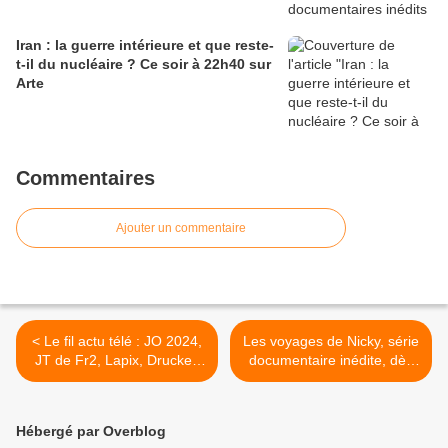
Iran : la guerre intérieure et que reste-
t-il du nucléaire ? Ce soir à 22h40 sur
Arte
Commentaires
Ajouter un commentaire
< Le fil actu télé : JO 2024,
Les voyages de Nicky, série
JT de Fr2, Lapix, Drucker,
documentaire inédite, dès
Affaire conclue, Aliagas,
le mardi 29/08/2023 à
Quétier, Portolano,
21h00 sur France 5 >
Boursier, Ferrari remplacée
Hébergé par Overblog
par Mabrouk, Rentrée,