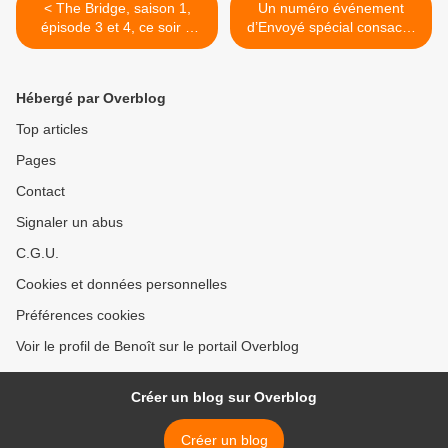
< The Bridge, saison 1,
Un numéro événement
épisode 3 et 4, ce soir à
d’Envoyé spécial consacré
23h05 sur M6
au glyphosate, le jeudi
17/01/19 à 21h sur France
2 >
Hébergé par Overblog
Top articles
Pages
Contact
Signaler un abus
C.G.U.
Cookies et données personnelles
Préférences cookies
Voir le profil de Benoît sur le portail Overblog
Créer un blog sur Overblog
Créer un blog