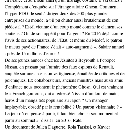
Complément d’enquête sur l’étrange affaire Ghosn. Comment
l’hyper PDG, le seul à diriger deux des 500 plus grandes
entreprises du monde, a-t-il pu chuter aussi brutalement de son
piédestal ? Est-il victime d’un coup monté comme le clament ses
soutiens ? Ou de son appétit pour l’argent ? En 2016 déjà, contre
l’avis de ses actionnaires, de l’Etat, et même du Medef, le patron
le mieux payé de France s’était « auto-augmenté ». Salaire annuel
: près de 15 millions d’euros !
De ses jeunes années chez les Jésuites à Beyrouth à l’épopée
Nissan, en passant par l’affaire des faux espions de Renault,
enquête sur une ascension vertigineuse, émaillée de critiques et de
polémiques. Ex-collaborateurs, anciens ministres mais aussi amis
d’enfance nous racontent le phénomène Ghosn. Qui est vraiment
le « French gourou », qui a redressé Nissan d’un tour de main,
héros d’un manga très populaire au Japon ? Un manager
impitoyable, obsédé par la rentabilité ? Un patron visionnaire ? «
Le jour où on pense à partir, il faut bien choisir son moment et
partir au sommet » disait-il en 2016. Raté.
Un document de Julien Daguerre, Rola Tarsissi, et Xavier