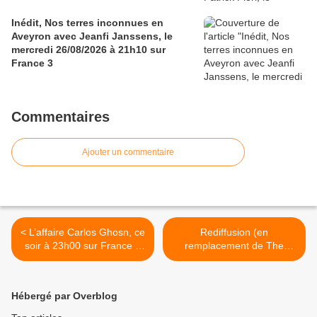
Inédit, Nos terres inconnues en
Aveyron avec Jeanfi Janssens, le
mercredi 26/08/2026 à 21h10 sur
France 3
Commentaires
Ajouter un commentaire
< L’affaire Carlos Ghosn, ce
Rediffusion (en
soir à 23h00 sur France 2
remplacement de The
dans Complément
Bridge) de Scènes de
d’enquête
ménages : enfin à la
montagne, ce soir à 21h sur
Hébergé par Overblog
M6 >