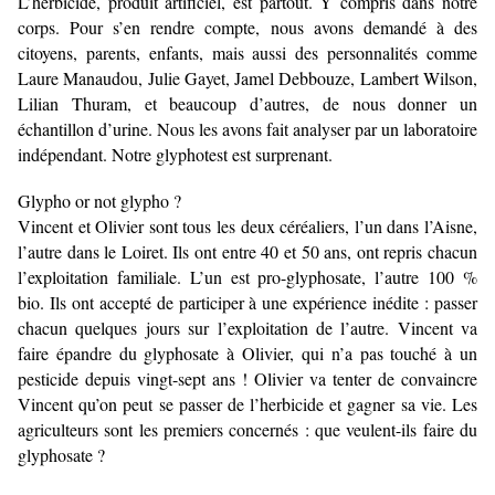
L’herbicide, produit artificiel, est partout. Y compris dans notre
corps. Pour s’en rendre compte, nous avons demandé à des
citoyens, parents, enfants, mais aussi des personnalités comme
Laure Manaudou, Julie Gayet, Jamel Debbouze, Lambert Wilson,
Lilian Thuram, et beaucoup d’autres, de nous donner un
échantillon d’urine. Nous les avons fait analyser par un laboratoire
indépendant. Notre glyphotest est surprenant.
Glypho or not glypho ?
Vincent et Olivier sont tous les deux céréaliers, l’un dans l’Aisne,
l’autre dans le Loiret. Ils ont entre 40 et 50 ans, ont repris chacun
l’exploitation familiale. L’un est pro-glyphosate, l’autre 100 %
bio. Ils ont accepté de participer à une expérience inédite : passer
chacun quelques jours sur l’exploitation de l’autre. Vincent va
faire épandre du glyphosate à Olivier, qui n’a pas touché à un
pesticide depuis vingt-sept ans ! Olivier va tenter de convaincre
Vincent qu’on peut se passer de l’herbicide et gagner sa vie. Les
agriculteurs sont les premiers concernés : que veulent-ils faire du
glyphosate ?