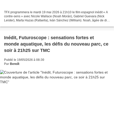
TFX programmera le mardi 19 mai 2026 à 21h10 le film espagnol inédit « A
contre-sens » avec Nicole Wallace (Noah Morán), Gabriel Guevara (Nick
Leister), Marta Hazas (Rafaella), Iván Sánchez (William). Noah, âgée de dix-
sept ans, se voit contrainte de...
Inédit, Futuroscope : sensations fortes et
monde aquatique, les défis du nouveau parc, ce
soir à 21h25 sur TMC
Publié le 19/05/2026 à 08:30
Par
Benoît