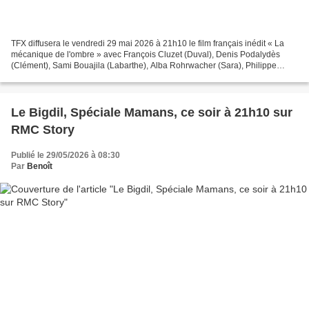
TFX diffusera le vendredi 29 mai 2026 à 21h10 le film français inédit « La
mécanique de l'ombre » avec François Cluzet (Duval), Denis Podalydès
(Clément), Sami Bouajila (Labarthe), Alba Rohrwacher (Sara), Philippe
Resimont (De Grugy). Deux ans après un...
Le Bigdil, Spéciale Mamans, ce soir à 21h10 sur
RMC Story
Publié le 29/05/2026 à 08:30
Par
Benoît