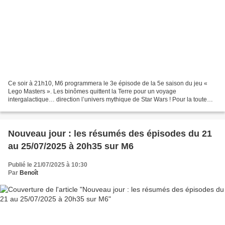
Ce soir à 21h10, M6 programmera le 3e épisode de la 5e saison du jeu «
Lego Masters ». Les binômes quittent la Terre pour un voyage
intergalactique… direction l’univers mythique de Star Wars ! Pour la toute
première fois dans l’histoire de « LEGO Masters...
Nouveau jour : les résumés des épisodes du 21
au 25/07/2025 à 20h35 sur M6
Publié le 21/07/2025 à 10:30
Par
Benoît