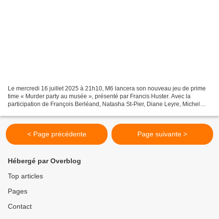
Le mercredi 16 juillet 2025 à 21h10, M6 lancera son nouveau jeu de prime
time « Murder party au musée », présenté par Francis Huster. Avec la
participation de François Berléand, Natasha St-Pier, Diane Leyre, Michel
Sarran, Lola Dubini, Rayane Bensetti...
< Page précédente
Page suivante >
Hébergé par Overblog
Top articles
Pages
Contact