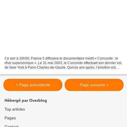
Ce soir à 20h50, France 5 diffusera le documentaire inédit « Concorde : le
rêve supersonique ». Le 31 mai 2003, le Concorde effectuait son dernier vol,
de New York à Paris-Charles-de-Gaulle. Quinze ans après, l’émotion est
toujours intacte. Avec sa silhouette...
< Page précédente
Page suivante >
Hébergé par Overblog
Top articles
Pages
Contact