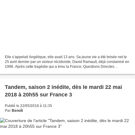
Elle s’appelait Angélique, elle avait 13 ans. Sa jeune vie a été brisée net le
25 avril dernier par un violeur récidiviste, David Ramault, déjà condamné en
1996. Après cette tragédie qui a ému la France, Questions Directes
s’empare du débat sur la récidive...
Tandem, saison 2 inédite, dès le mardi 22 mai
2018 à 20h55 sur France 3
Publié le 22/05/2018 à 11:35
Par
Benoît