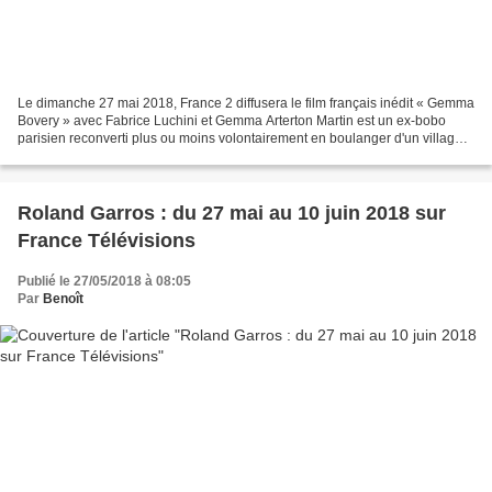
Le dimanche 27 mai 2018, France 2 diffusera le film français inédit « Gemma
Bovery » avec Fabrice Luchini et Gemma Arterton Martin est un ex-bobo
parisien reconverti plus ou moins volontairement en boulanger d'un village
normand. De ses ambitions de jeunesse,...
Roland Garros : du 27 mai au 10 juin 2018 sur
France Télévisions
Publié le 27/05/2018 à 08:05
Par
Benoît