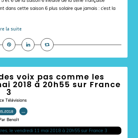
5 et 6 de la saison 6 inédite de la série française
nt dans cette saison 6 plus solaire que jamais : c’est la
ire la suite
: des voix pas comme les
mai 2018 à 20h55 sur France
3
ce Télévisions
05.2018
…
Par Benoît