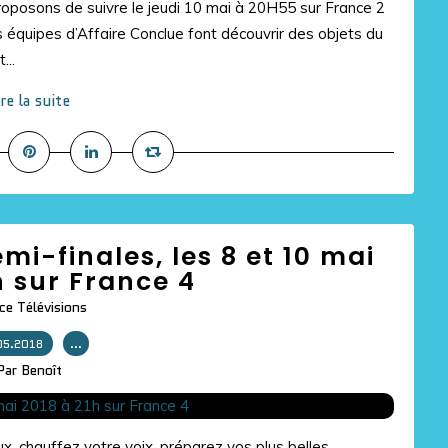
roposons de suivre le jeudi 10 mai à 20H55 sur France 2
 équipes d’Affaire Conclue font découvrir des objets du
...
ire la suite
emi-finales, les 8 et 10 mai
h sur France 4
ce Télévisions
05.2018
…
Par Benoît
x, chauffez votre voix, préparez vos plus belles