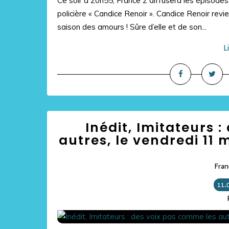
Ce soir à 20h55, France 2 diffusera les épisodes 
policière « Candice Renoir ». Candice Renoir revie
saison des amours ! Sûre d’elle et de son...
L
Inédit, Imitateurs 
autres, le vendredi 11 
Fran
11.