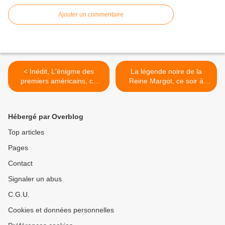
Ajouter un commentaire
< Inédit, L'énigme des
La légende noire de la
premiers américains, ce
Reine Margot, ce soir à
soir à 20h50 sur France 5
21h00 sur France 2 dans
Secrets d’histoire >
Hébergé par Overblog
Top articles
Pages
Contact
Signaler un abus
C.G.U.
Cookies et données personnelles