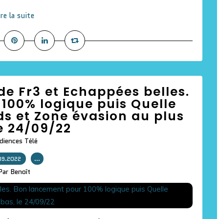
ire la suite
 de Fr3 et Echappées belles.
100% logique puis Quelle
ds et Zone évasion au plus
e 24/09/22
diences Télé
09.2022
…
Par Benoît