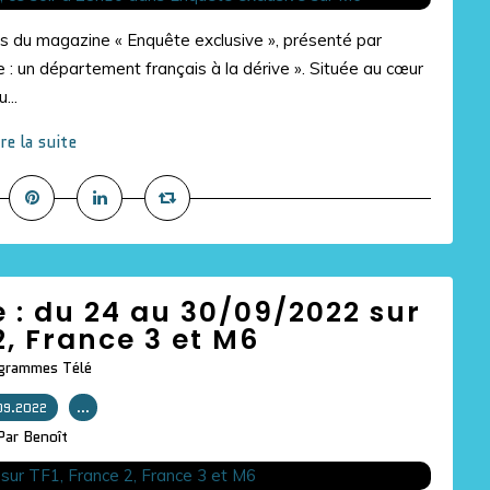
 du magazine « Enquête exclusive », présenté par
te : un département français à la dérive ». Située au cœur
...
ire la suite
e : du 24 au 30/09/2022 sur
2, France 3 et M6
grammes Télé
09.2022
…
Par Benoît