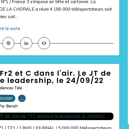
 N°1 / France 3 s’impose en tête et cartonne. La
 DE LA CHORALE a réuni 4 180 000 téléspectateurs soit
es soit...
ire la suite
r2 et C dans l'air. Le JT de
le leadership, le 24/09/22
diences Télé
09.2022
…
Par Benoît
°1 / TF1 / 13h00 / JOURNAL / 5 000 000 téléspectateurs