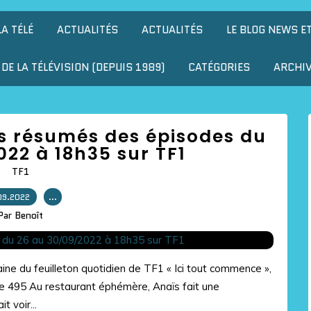
LA TÉLÉ
ACTUALITÉS
ACTUALITÉS
LE BLOG NEWS E
DE LA TÉLÉVISION (DEPUIS 1989)
CATÉGORIES
ARCHI
es résumés des épisodes du
22 à 18h35 sur TF1
TF1
09.2022
…
Par Benoît
e du feuilleton quotidien de TF1 « Ici tout commence »,
e 495 Au restaurant éphémère, Anaïs fait une
t voir...