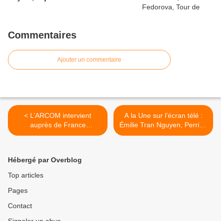
Commentaires
Ajouter un commentaire
< L’ARCOM intervient
A la Une sur l’écran télé :
auprès de France
Émilie Tran Nguyen, Perrine
Télévisions suite à des
Storme, Rentrée de T18,
séquences du 20H,
Flop pour LCP, BFMTV,
Complément d’enquête et
Secret Story, Salamé,
Hébergé par Overblog
FranceInfo
Michalak >
Top articles
Pages
Contact