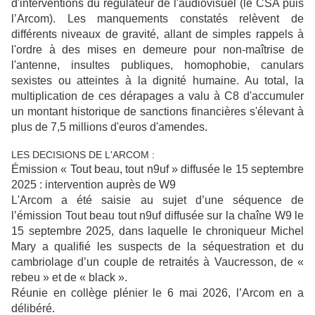
d'interventions du régulateur de l'audiovisuel (le CSA puis
l’Arcom). Les manquements constatés relèvent de
différents niveaux de gravité, allant de simples rappels à
l'ordre à des mises en demeure pour non-maîtrise de
l'antenne, insultes publiques, homophobie, canulars
sexistes ou atteintes à la dignité humaine. Au total, la
multiplication de ces dérapages a valu à C8 d'accumuler
un montant historique de sanctions financières s'élevant à
plus de 7,5 millions d'euros d'amendes.
LES DECISIONS DE L'ARCOM :
Émission « Tout beau, tout n9uf » diffusée le 15 septembre
2025 : intervention auprès de W9
L'Arcom a été saisie au sujet d’une séquence de
l’émission Tout beau tout n9uf diffusée sur la chaîne W9 le
15 septembre 2025, dans laquelle le chroniqueur Michel
Mary a qualifié les suspects de la séquestration et du
cambriolage d’un couple de retraités à Vaucresson, de «
rebeu » et de « black ».
Réunie en collège plénier le 6 mai 2026, l’Arcom en a
délibéré.