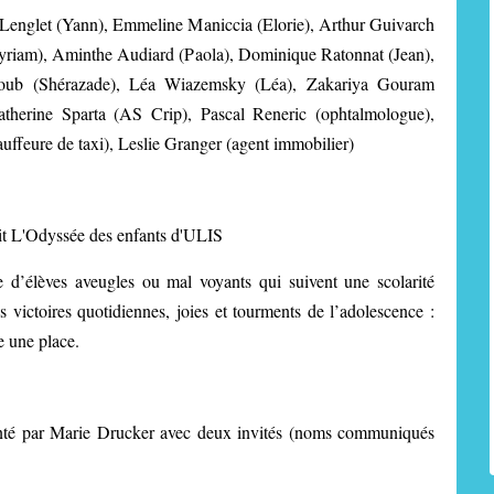
Lenglet (Yann), Emmeline Maniccia (Elorie), Arthur Guivarch
Myriam), Aminthe Audiard (Paola), Dominique Ratonnat (Jean),
houb (Shérazade), Léa Wiazemsky (Léa), Zakariya Gouram
Catherine Sparta (AS Crip), Pascal Reneric (ophtalmologue),
uffeure de taxi), Leslie Granger (agent immobilier)
it L'Odyssée des enfants d'ULIS
d’élèves aveugles ou mal voyants qui suivent une scolarité
s victoires quotidiennes, joies et tourments de l’adolescence :
e une place.
enté par Marie Drucker avec deux invités (noms communiqués