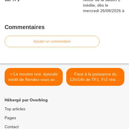
Commentaires
Ajouter un commentaire
< Le mouton noir, épisode
Face à la puissance du
inédit de Rendez-vous avec
12h/14h de TF1, Fr2 résiste
le crime, ce soir à 21h10
bien. C à vous leader des
sur France 3
talk. Le 20H de TF1 en
forme. Record pour Les
Hébergé par Overblog
apprentis aventuriers, le
29/01/24 >
Top articles
Pages
Contact