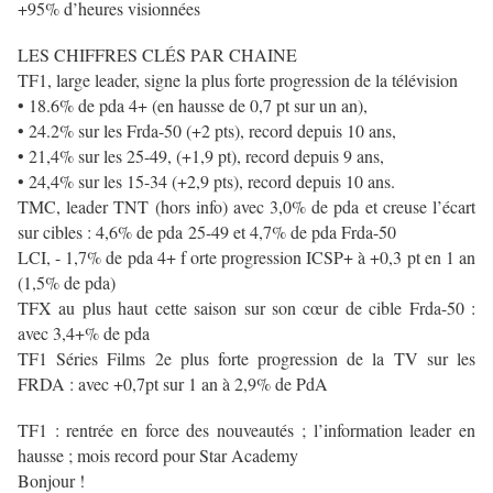
+95% d’heures visionnées
LES CHIFFRES CLÉS PAR CHAINE
TF1, large leader, signe la plus forte progression de la télévision
• 18.6% de pda 4+ (en hausse de 0,7 pt sur un an),
• 24.2% sur les Frda-50 (+2 pts), record depuis 10 ans,
• 21,4% sur les 25-49, (+1,9 pt), record depuis 9 ans,
• 24,4% sur les 15-34 (+2,9 pts), record depuis 10 ans.
TMC, leader TNT (hors info) avec 3,0% de pda et creuse l’écart
sur cibles : 4,6% de pda
25-49 et 4,7% de pda Frda-50
LCI, - 1,7% de pda 4+ f orte progression ICSP+ à +0,3 pt en 1 an
(1,5% de pda)
TFX au plus haut cette saison sur son cœur de cible Frda-50 :
avec 3,4+% de pda
TF1 Séries Films 2e plus forte progression de la TV sur les
FRDA : avec +0,7pt sur 1 an à 2,9% de PdA
TF1 : rentrée en force des nouveautés ; l’information leader en
hausse ; mois record pour Star Academy
Bonjour !