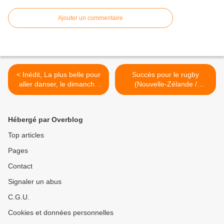
Ajouter un commentaire
< Inédit, La plus belle pour
Succès pour le rugby
aller danser, le dimanche
(Nouvelle-Zélande /
05/07/2026 à 20h45 sur
France) sur TF1, le Tour de
TF1 séries films
France (Fr2) et la Coupe du
monde (Canada / Maroc)
Hébergé par Overblog
sur M6, le 04/07/2026 >
Top articles
Pages
Contact
Signaler un abus
C.G.U.
Cookies et données personnelles