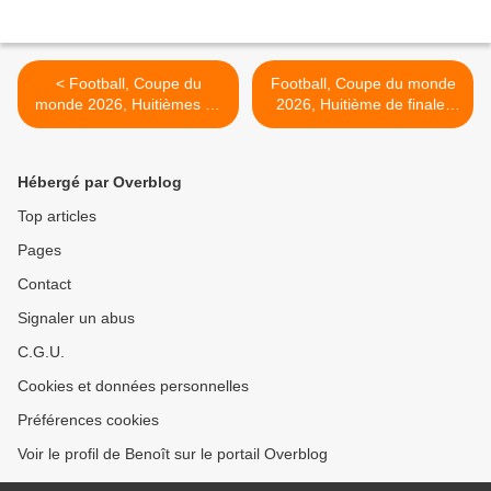
< Football, Coupe du
Football, Coupe du monde
monde 2026, Huitièmes de
2026, Huitième de finale,
finale, du 04 au 07 juillet sur
France / Paraguay, samedi
M6.
04 juillet 2026 à 22h50 sur
M6 >
Hébergé par Overblog
Top articles
Pages
Contact
Signaler un abus
C.G.U.
Cookies et données personnelles
Préférences cookies
Voir le profil de Benoît sur le portail Overblog