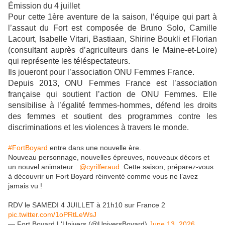
Émission du 4 juillet
Pour cette 1ère aventure de la saison, l’équipe qui part à
l’assaut du Fort est composée de Bruno Solo, Camille
Lacourt, Isabelle Vitari, Bastiaan, Shirine Boukli et Florian
(consultant auprès d’agriculteurs dans le Maine-et-Loire)
qui représente les téléspectateurs.
Ils joueront pour l’association ONU Femmes France.
Depuis 2013, ONU Femmes France est l’association
française qui soutient l’action de ONU Femmes. Elle
sensibilise à l’égalité femmes-hommes, défend les droits
des femmes et soutient des programmes contre les
discriminations et les violences à travers le monde.
#FortBoyard
entre dans une nouvelle ère.
Nouveau personnage, nouvelles épreuves, nouveaux décors et
un nouvel animateur :
@cyrilferaud
. Cette saison, préparez-vous
à découvrir un Fort Boyard réinventé comme vous ne l’avez
jamais vu !
RDV le SAMEDI 4 JUILLET à 21h10 sur France 2
pic.twitter.com/1oPRtLeWsJ
— Fort Boyard L'Univers (@UniversBoyard)
June 13, 2026