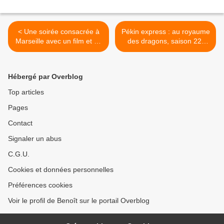
< Une soirée consacrée à
Pékin express : au royaume
Marseille avec un film et un
des dragons, saison 22,
documentaire, ce
étape 9, ce soir à 21h10 sur
01/05/2026 à 21h05 sur
M6 >
France 5
Hébergé par Overblog
Top articles
Pages
Contact
Signaler un abus
C.G.U.
Cookies et données personnelles
Préférences cookies
Voir le profil de Benoît sur le portail Overblog