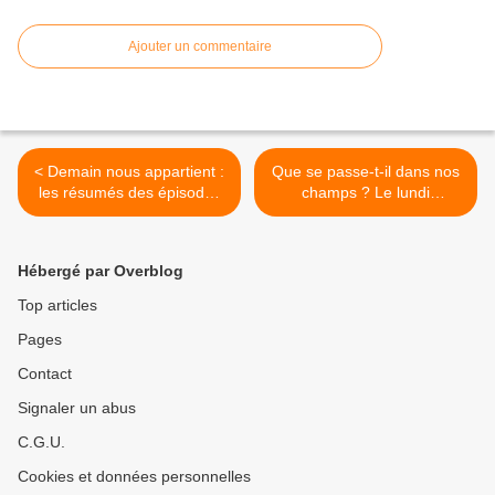
Ajouter un commentaire
< Demain nous appartient :
Que se passe-t-il dans nos
les résumés des épisodes
champs ? Le lundi
du 30/03 au 03/04/2026 à
30/03/2026 à 21h05 sur
19h10 sur TF1
France 5 dans Sur le front >
Hébergé par Overblog
Top articles
Pages
Contact
Signaler un abus
C.G.U.
Cookies et données personnelles