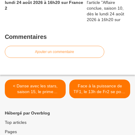
lundi 24 août 2026 à 16h20 sur France
2
Commentaires
Ajouter un commentaire
< Danse avec les stars,
Face à la puissance de
saison 15, le prime
TF1, le 13h de Fr2 se porte
anniversaire des 15 ans, ce
bien. La route de la fortune,
soir à 21h10 en direct sur
TBT9 et 28 minutes en
TF1
forme, 26/03/2026 >
Hébergé par Overblog
Top articles
Pages