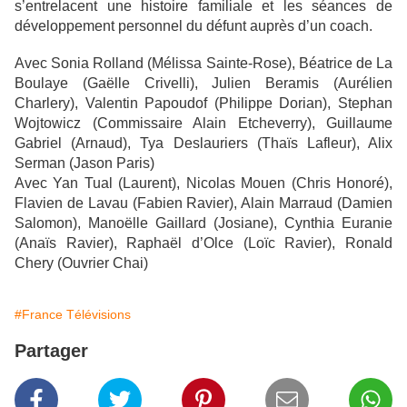
s’entrelacent une histoire familiale et les séances de
développement personnel du défunt auprès d’un coach.
Avec Sonia Rolland (Mélissa Sainte-Rose), Béatrice de La
Boulaye (Gaëlle Crivelli), Julien Beramis (Aurélien
Charlery), Valentin Papoudof (Philippe Dorian), Stephan
Wojtowicz (Commissaire Alain Etcheverry), Guillaume
Gabriel (Arnaud), Tya Deslauriers (Thaïs Lafleur), Alix
Serman (Jason Paris)
Avec Yan Tual (Laurent), Nicolas Mouen (Chris Honoré),
Flavien de Lavau (Fabien Ravier), Alain Marraud (Damien
Salomon), Manoëlle Gaillard (Josiane), Cynthia Euranie
(Anaïs Ravier), Raphaël d’Olce (Loïc Ravier), Ronald
Chery (Ouvrier Chai)
#France Télévisions
Partager