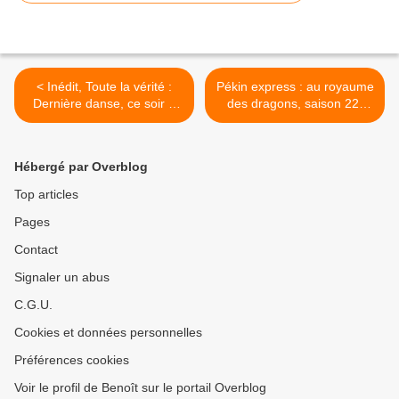
< Inédit, Toute la vérité :
Pékin express : au royaume
Dernière danse, ce soir à
des dragons, saison 22,
21h00 sur Arte
étape 6, ce soir à 21h10 sur
M6 >
Hébergé par Overblog
Top articles
Pages
Contact
Signaler un abus
C.G.U.
Cookies et données personnelles
Préférences cookies
Voir le profil de Benoît sur le portail Overblog