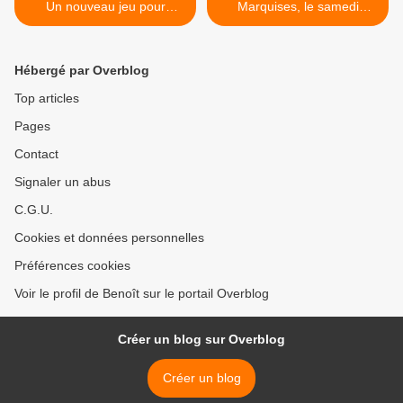
Un nouveau jeu pour
Marquises, le samedi
Arthur, Double dose pour
03/05/2025 à 21h05 sur
Koh Lanta, Un acteur quitte
France 3 >
Plus belle la vie, Danse
Hébergé par Overblog
avec les stars, Top chef,
The power, Anne-Elisabeth
Top articles
Lemoine, Émilie
Pages
Broussouloux, Sonia
Rolland, 125 ans de l'OM,
Contact
Ligue 1, Zap, Radios
Signaler un abus
C.G.U.
Cookies et données personnelles
Préférences cookies
Voir le profil de Benoît sur le portail Overblog
Créer un blog sur Overblog
Créer un blog