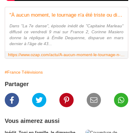
"À aucun moment, le tournage n'a été triste ou difficile" : Corinne Masiero se confie sur le dernier tournage de la regrettée Émilie Dequenne sur "Capitaine Marleau"
Dans "La 7e danse", épisode inédit de "Capitaine Marleau"
diffusé ce vendredi 9 mai sur France 2, Corinne Masiero
donne la réplique à Émilie Dequenne, disparue en mars
dernier à l'âge de 43...
https://www.ozap.com/actu/A-aucun-moment-le-tournage-n-a-ete-triste-ou-difficile-corinne-masiero-se-confie-sur-le-dernier-tournage-de-la-regrettee-Emilie-dequenne-sur-capitaine-marleau/649853
#France Télévisions
Partager
Vous aimerez aussi
Inédit, Toni en famille, le dimanche