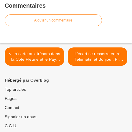
Commentaires
Ajouter un commentaire
< La carte aux trésors dans
L'écart se resserre entre
la Côte Fleurie et le Pays
Télématin et Bonjour. Fr2
d'Auge, ce soir à 21h05 sur
domine avec Les 80 ans de
France 3
la Victoire 1945 mais TF1
reprend la main avec
Hébergé par Overblog
l'élection du Pape et écrase
Fr2 à 20H, le 08/05/2025 >
Top articles
Pages
Contact
Signaler un abus
C.G.U.