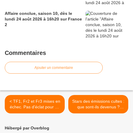
Affaire conclue, saison 10, dès le
lundi 24 août 2026 à 16h20 sur France
2
Commentaires
Ajouter un commentaire
< TF1, Fr2 et Fr3 mises en
Stars des émissions cultes :
échec. Pas d'éclat pour Le
que sont-ils devenus ?
meilleur pâtissier. Arte et C8
Opus inédit, ce soir à 21h05
fortes. NRJ12 en forme, le
sur TFX >
11/10/23
Hébergé par Overblog