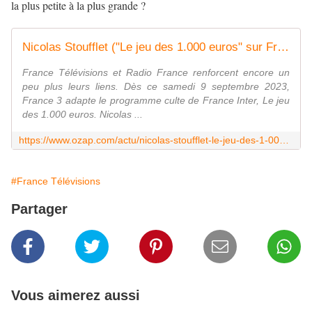
la plus petite à la plus grande ?
Nicolas Stoufflet ("Le jeu des 1.000 euros" sur France 3) : "Adapter le jeu de France Inter à télévision était un rêve secret"
France Télévisions et Radio France renforcent encore un
peu plus leurs liens. Dès ce samedi 9 septembre 2023,
France 3 adapte le programme culte de France Inter, Le jeu
des 1.000 euros. Nicolas ...
https://www.ozap.com/actu/nicolas-stoufflet-le-jeu-des-1-000-euros-sur-france-3-adapter-le-jeu-de-france-inter-a-television-etait-un-reve-secret/636559
#France Télévisions
Partager
Vous aimerez aussi