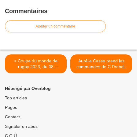
Commentaires
Ajouter un commentaire
< Coupe du monde de
Aurélie Casse prend les
rugby 2023, du 08
commandes de C l'hebdo
septembre au 28 octobre :
dès ce samedi 09/09/2023
le dispositif antenne de M6
à 18h55 sur France 5 >
Hébergé par Overblog
Top articles
Pages
Contact
Signaler un abus
C.G.U.