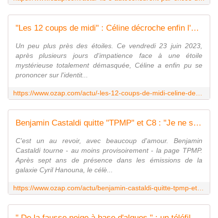
"Les 12 coups de midi" : Céline décroche enfin l'étoile mysterieuse et dépasse les 400.000 euros de gains
Un peu plus près des étoiles. Ce vendredi 23 juin 2023,
après plusieurs jours d'impatience face à une étoile
mystérieuse totalement démasquée, Céline a enfin pu se
prononcer sur l'identit...
https://www.ozap.com/actu/-les-12-coups-de-midi-celine-decroche-enfin-l-etoile-mysterieuse-et-depasse-les-400-000-euros-de-gains/633712
Benjamin Castaldi quitte "TPMP" et C8 : "Je ne serai plus aux côtés de Cyril Hanouna en septembre"
C'est un au revoir, avec beaucoup d'amour. Benjamin
Castaldi tourne - au moins provisoirement - la page TPMP.
Après sept ans de présence dans les émissions de la
galaxie Cyril Hanouna, le célè...
https://www.ozap.com/actu/benjamin-castaldi-quitte-tpmp-et-c8-je-ne-serai-plus-aux-cotes-de-cyril-hanouna-en-septembre/633697
" De la fausse neige à base d'algues " : un téléfilm de Noël américain tourné en plein été à Rouen