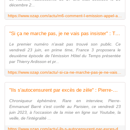
décembre 2...
https://www.ozap.com/actu/m6-comment-l-emission-appel-a-temoins-a-permis-de-trouver-le-responsable-de-la-mort-de-tessa/633694
"Si ça ne marche pas, je ne vais pas insister" : Thierry Ardisson sur les audiences d'"Hôtel du Temps" sur France 3
Le premier numéro n'avait pas trouvé son public. Ce
vendredi 23 juin, en prime time, France 3 proposera le
deuxième épisode de l'émission Hôtel du Temps présentée
par Thierry Ardisson et pr...
https://www.ozap.com/actu/-si-ca-ne-marche-pas-je-ne-vais-pas-insister-thierry-ardisson-sur-les-audiences-d-hotel-du-temps-sur-france-3/633583
"Ils s'autocensurent par excès de zèle" : Pierre-Emmanuel Barré revient sur son départ de "C l'hebdo" sur France 5
Chroniqueur éphémère. Rare en interview, Pierre-
Emmanuel Barré s'est confié au Parisien, ce vendredi 23
juin 2023, à l'occasion de la mise en ligne sur Youtube, la
veille, de l'intégralité ...
https://www.ozap.com/actu/-ils-s-autocensurent-par-exces-de-zele-pierre-emmanuel-barre-revient-sur-son-depart-de-c-l-hebdo-sur-france-5/633700