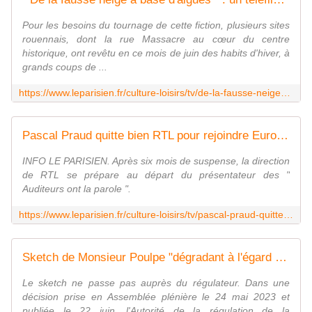
Pour les besoins du tournage de cette fiction, plusieurs sites
rouennais, dont la rue Massacre au cœur du centre
historique, ont revêtu en ce mois de juin des habits d'hiver, à
grands coups de ...
https://www.leparisien.fr/culture-loisirs/tv/de-la-fausse-neige-a-base-dalgues-un-telefilm-de-noel-americain-tourne-en-plein-ete-a-rouen-23-06-2023-7N3ZJ7CHGVCWRDBKZMSDRENMLU.php
Pascal Praud quitte bien RTL pour rejoindre Europe 1
INFO LE PARISIEN. Après six mois de suspense, la direction
de RTL se prépare au départ du présentateur des "
Auditeurs ont la parole ".
https://www.leparisien.fr/culture-loisirs/tv/pascal-praud-quitte-bien-rtl-pour-europe-1-22-06-2023-EQODFZ7HUFCRHIH6GBBSWYRJRA.php
Sketch de Monsieur Poulpe "dégradant à l'égard des femmes" : L'Arcom intervient auprès de France Inter
Le sketch ne passe pas auprès du régulateur. Dans une
décision prise en Assemblée plénière le 24 mai 2023 et
publiée le 22 juin, l'Autorité de la régulation de la