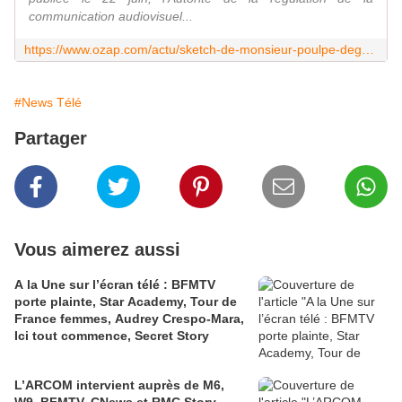
communication audiovisuel...
https://www.ozap.com/actu/sketch-de-monsieur-poulpe-degradant-a-l-egard-des-femmes-l-arcom-intervient-aupres-de-france-inter/633670
#News Télé
Partager
Vous aimerez aussi
A la Une sur l’écran télé : BFMTV
porte plainte, Star Academy, Tour de
France femmes, Audrey Crespo-Mara,
Ici tout commence, Secret Story
L’ARCOM intervient auprès de M6,