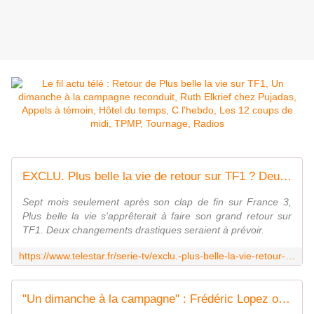
EXCLU. Plus belle la vie de retour sur TF1 ? Deux changements majeurs en vue
Sept mois seulement après son clap de fin sur France 3,
Plus belle la vie s'apprêterait à faire son grand retour sur
TF1. Deux changements drastiques seraient à prévoir.
https://www.telestar.fr/serie-tv/exclu.-plus-belle-la-vie-retour-confirme-sur-tf1-deux-changements-majeurs-en-vue-829510
"Un dimanche à la campagne" : Frédéric Lopez officialise une saison 2 et prépare son retour en prime-time sur France 2