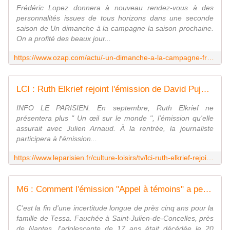
Frédéric Lopez donnera à nouveau rendez-vous à des
personnalités issues de tous horizons dans une seconde
saison de Un dimanche à la campagne la saison prochaine.
On a profité des beaux jour...
https://www.ozap.com/actu/-un-dimanche-a-la-campagne-frederic-lopez-officialise-une-saison-2-et-prepare-son-retour-en-prime-time-sur-france-2/633661
LCI : Ruth Elkrief rejoint l'émission de David Pujadas
INFO LE PARISIEN. En septembre, Ruth Elkrief ne
présentera plus " Un œil sur le monde ", l'émission qu'elle
assurait avec Julien Arnaud. À la rentrée, la journaliste
participera à l'émission...
https://www.leparisien.fr/culture-loisirs/tv/lci-ruth-elkrief-rejoint-lemission-de-david-pujadas-23-06-2023-3P67GJPQT5DFDJT5WKLXXBNYIE.php
M6 : Comment l'émission "Appel à témoins" a permis de trouver le responsable de la mort de Tessa
C'est la fin d'une incertitude longue de près cinq ans pour la
famille de Tessa. Fauchée à Saint-Julien-de-Concelles, près
de Nantes, l'adolescente de 17 ans était décédée le 20