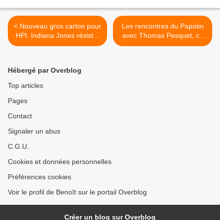
< Nouveau gros carton pour
Les rencontres du Papotin
HPI. Indiana Jones résiste.
avec Thomas Pesquet, ce
Envoyé spécial faible. W9
soir à 20h30 sur France 2 >
leader TNT. Catastrophe
pour Fr3 qui se classe 8e,
Hébergé par Overblog
le 22/06/23
Top articles
Pages
Contact
Signaler un abus
C.G.U.
Cookies et données personnelles
Préférences cookies
Voir le profil de Benoît sur le portail Overblog
Créer un blog sur Overblog