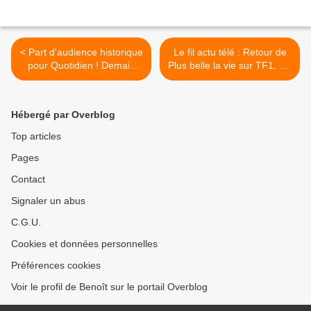
< Part d'audience historique
Le fil actu télé : Retour de
pour Quotidien ! Demain
Plus belle la vie sur TF1, Un
nous appartient leader.
dimanche à la campagne
Canteloup en forme, le
reconduit, Ruth Elkrief chez
22/06/23
Pujadas, Appels à témoin,
Hébergé par Overblog
Hôtel du temps, C l'hebdo,
Les 12 coups de midi,
Top articles
TPMP, Tournage, Radios >
Pages
Contact
Signaler un abus
C.G.U.
Cookies et données personnelles
Préférences cookies
Voir le profil de Benoît sur le portail Overblog