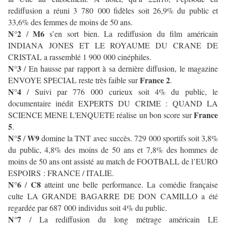
rediffusion a réuni 3 780 000 fidèles soit 26,9% du public et
33,6% des femmes de moins de 50 ans.
N°2
M6
/
s’en sort bien. La rediffusion du film américain
INDIANA JONES ET LE ROYAUME DU CRANE DE
CRISTAL a rassemblé 1 900 000 cinéphiles.
N°3
/ En hausse par rapport à sa dernière diffusion, le magazine
France 2
ENVOYE SPECIAL reste très faible sur
.
N°4
/ Suivi par 776 000 curieux soit 4% du public, le
documentaire inédit EXPERTS DU CRIME : QUAND LA
France
SCIENCE MENE L'ENQUETE réalise un bon score sur
5
.
N°5
W9
/
domine la TNT avec succès. 729 000 sportifs soit 3,8%
du public, 4,8% des moins de 50 ans et 7,8% des hommes de
moins de 50 ans ont assisté au match de FOOTBALL de l’EURO
ESPOIRS : FRANCE / ITALIE.
N°6
C8
/
atteint une belle performance. La comédie française
culte LA GRANDE BAGARRE DE DON CAMILLO a été
regardée par 687 000 individus soit 4% du public.
N°7
/
La rediffusion du long métrage américain LE