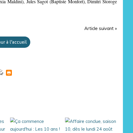
ia Maldini), Jules Sagot (Baptiste Monfort), Dimitri Storoge
Article suivant »
ur à l'accueil